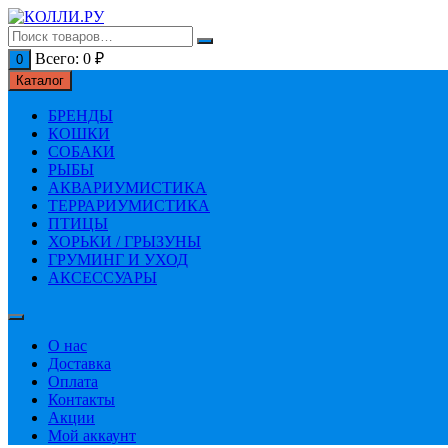
Перейти
к
содержимому
Всего:
0
₽
0
Каталог
БРЕНДЫ
КОШКИ
СОБАКИ
РЫБЫ
АКВАРИУМИСТИКА
ТЕРРАРИУМИСТИКА
ПТИЦЫ
ХОРЬКИ / ГРЫЗУНЫ
ГРУМИНГ И УХОД
АКСЕССУАРЫ
О нас
Доставка
Оплата
Контакты
Акции
Мой аккаунт