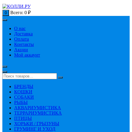
Всего:
0
₽
0
О нас
Доставка
Оплата
Контакты
Акции
Мой аккаунт
БРЕНДЫ
КОШКИ
СОБАКИ
РЫБЫ
АКВАРИУМИСТИКА
ТЕРРАРИУМИСТИКА
ПТИЦЫ
ХОРЬКИ / ГРЫЗУНЫ
ГРУМИНГ И УХОД