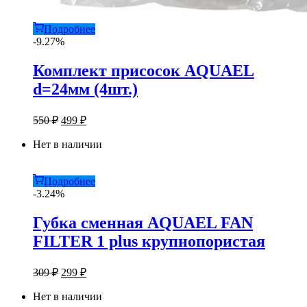
Подробнее
-9.27%
Комплект присосок AQUAEL
d=24мм (4шт.)
Первоначальная
Текущая
550
₽
499
₽
цена
цена:
составляла
Нет в наличии
499 ₽.
550 ₽.
Подробнее
-3.24%
Губка сменная AQUAEL FAN
FILTER 1 plus крупнопористая
Первоначальная
Текущая
309
₽
299
₽
цена
цена:
составляла
Нет в наличии
299 ₽.