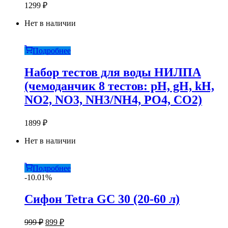
1299
₽
Нет в наличии
Подробнее
Набор тестов для воды НИЛПА
(чемоданчик 8 тестов: pH, gH, kH,
NO2, NO3, NH3/NH4, PO4, CO2)
1899
₽
Нет в наличии
Подробнее
-10.01%
Сифон Tetra GC 30 (20-60 л)
Первоначальная
Текущая
999
₽
899
₽