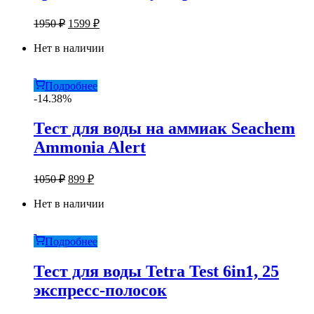
Первоначальная
Текущая
1950
₽
1599
₽
цена
цена:
составляла
Нет в наличии
1599 ₽.
1950 ₽.
Подробнее
-14.38%
Тест для воды на аммиак Seachem
Ammonia Alert
Первоначальная
Текущая
1050
₽
899
₽
цена
цена:
составляла
Нет в наличии
899 ₽.
1050 ₽.
Подробнее
Тест для воды Tetra Test 6in1, 25
экспресс-полосок