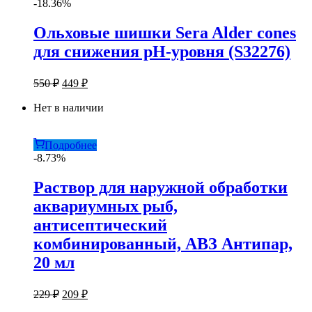
-18.36%
Ольховые шишки Sera Alder cones
для снижения pH-уровня (S32276)
Первоначальная
Текущая
550
₽
449
₽
цена
цена:
составляла
Нет в наличии
449 ₽.
550 ₽.
Подробнее
-8.73%
Раствор для наружной обработки
аквариумных рыб,
антисептический
комбинированный, АВЗ Антипар,
20 мл
Первоначальная
Текущая
229
₽
209
₽
цена
цена: