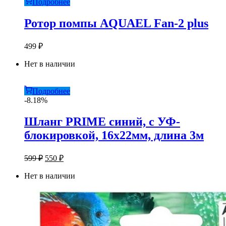
Подробнее
Ротор помпы AQUAEL Fan-2 plus
499
₽
Нет в наличии
Подробнее
-8.18%
Шланг PRIME синий, с УФ-
блокировкой, 16х22мм, длина 3м
Первоначальная
Текущая
599
₽
550
₽
цена
цена:
составляла
Нет в наличии
550 ₽.
599 ₽.