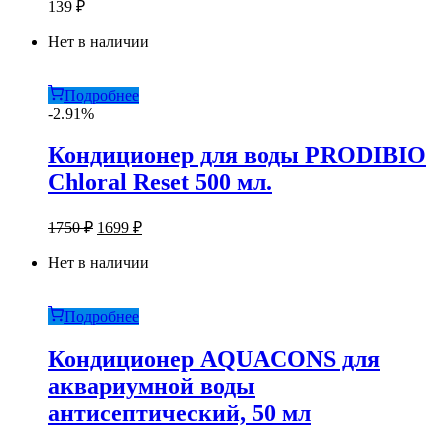
139
₽
Нет в наличии
Подробнее
-2.91%
Кондиционер для воды PRODIBIO
Chloral Reset 500 мл.
Первоначальная
Текущая
1750
₽
1699
₽
цена
цена:
составляла
Нет в наличии
1699 ₽.
1750 ₽.
Подробнее
Кондиционер AQUACONS для
аквариумной воды
антисептический, 50 мл