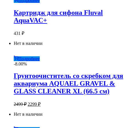
Подробнее
Картридж для сифона Fluval
AquaVAC+
431
₽
Нет в наличии
Подробнее
-8.00%
Грунтоочиститель со скребком для
аквариума AQUAEL GRAVEL &
GLASS CLEANER ХL (66.5 см)
Первоначальная
Текущая
2499
₽
2299
₽
цена
цена:
составляла
Нет в наличии
2299 ₽.
2499 ₽.