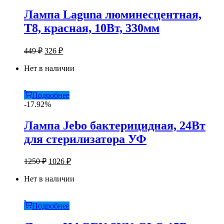
Лампа Laguna люминесцентная,
T8, красная, 10Вт, 330мм
Первоначальная
Текущая
449
₽
326
₽
цена
цена:
составляла
Нет в наличии
326 ₽.
449 ₽.
Подробнее
-17.92%
Лампа Jebo бактерицидная, 24Вт
для стерилизатора УФ
Первоначальная
Текущая
1250
₽
1026
₽
цена
цена:
составляла
Нет в наличии
1026 ₽.
1250 ₽.
Подробнее