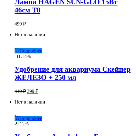
Лампа HAGEN SUN-GLO 15Bт
46см Т8
499
₽
Нет в наличии
Подробнее
-11.14%
Удобрение для аквариума Скейпер
ЖЕЛЕЗО + 250 мл
Первоначальная
Текущая
449
₽
399
₽
цена
цена:
составляла
Нет в наличии
399 ₽.
449 ₽.
Подробнее
-9.12%