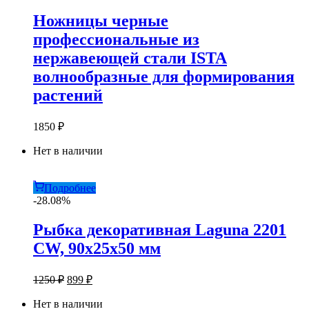
Ножницы черные
профессиональные из
нержавеющей стали ISTA
волнообразные для формирования
растений
1850
₽
Нет в наличии
Подробнее
-28.08%
Рыбка декоративная Laguna 2201
CW, 90х25х50 мм
Первоначальная
Текущая
1250
₽
899
₽
цена
цена:
составляла
Нет в наличии
899 ₽.