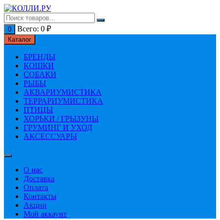
Перейти
к
содержимому
Всего:
0
₽
0
Каталог
БРЕНДЫ
КОШКИ
СОБАКИ
РЫБЫ
АКВАРИУМИСТИКА
ТЕРРАРИУМИСТИКА
ПТИЦЫ
ХОРЬКИ / ГРЫЗУНЫ
ГРУМИНГ И УХОД
АКСЕССУАРЫ
О нас
Доставка
Оплата
Контакты
Акции
Мой аккаунт