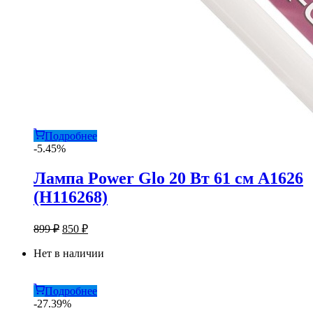
Подробнее
-5.45%
Лампа Power Glo 20 Вт 61 см A1626
(H116268)
Первоначальная
Текущая
899
₽
850
₽
цена
цена:
составляла
Нет в наличии
850 ₽.
899 ₽.
Подробнее
-27.39%