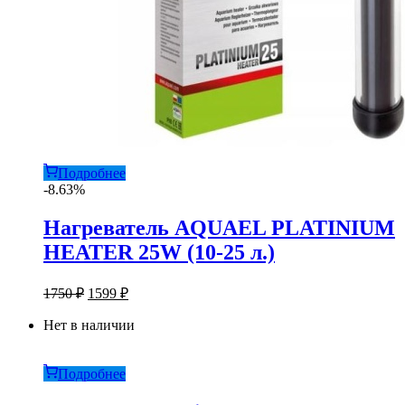
Подробнее
-8.63%
Нагреватель AQUAEL PLATINIUM
HEATER 25W (10-25 л.)
Первоначальная
Текущая
1750
₽
1599
₽
цена
цена:
составляла
Нет в наличии
1599 ₽.
1750 ₽.
Подробнее