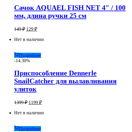
Сачок AQUAEL FISH NET 4″ / 100
мм, длина ручки 25 см
Первоначальная
Текущая
149
₽
129
₽
цена
цена:
составляла
Нет в наличии
129 ₽.
149 ₽.
Подробнее
-14.30%
Приспособление Dennerle
SnailCatcher для вылавливания
улиток
Первоначальная
Текущая
1399
₽
1199
₽
цена
цена:
составляла
Нет в наличии
1199 ₽.
1399 ₽.
Подробнее