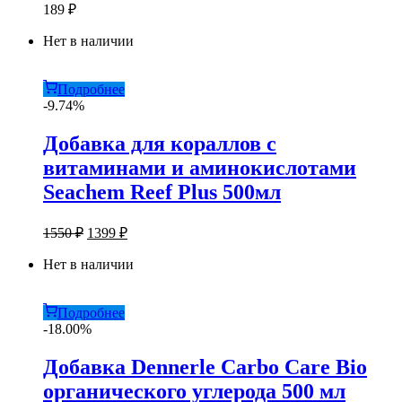
189
₽
Нет в наличии
Подробнее
-9.74%
Добавка для кораллов с
витаминами и аминокислотами
Seachem Reef Plus 500мл
Первоначальная
Текущая
1550
₽
1399
₽
цена
цена:
составляла
Нет в наличии
1399 ₽.
1550 ₽.
Подробнее
-18.00%
Добавка Dennerle Carbo Care Bio
органического углерода 500 мл