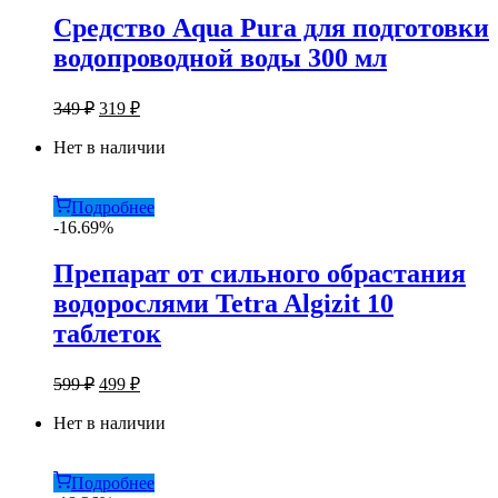
Средство Aqua Pura для подготовки
водопроводной воды 300 мл
Первоначальная
Текущая
349
₽
319
₽
цена
цена:
составляла
Нет в наличии
319 ₽.
349 ₽.
Подробнее
-16.69%
Препарат от сильного обрастания
водорослями Tetra Algizit 10
таблеток
Первоначальная
Текущая
599
₽
499
₽
цена
цена:
составляла
Нет в наличии
499 ₽.
599 ₽.
Подробнее