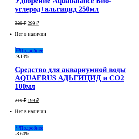
Удобрение Aquabalance Био-
углерод+альгицид 250мл
Первоначальная
Текущая
329
₽
299
₽
цена
цена:
составляла
Нет в наличии
299 ₽.
329 ₽.
Подробнее
-9.13%
Средство для аквариумной воды
AQUAERUS АДЬГИЦИД и СО2
100мл
Первоначальная
Текущая
219
₽
199
₽
цена
цена:
составляла
Нет в наличии
199 ₽.
219 ₽.
Подробнее
-8.60%