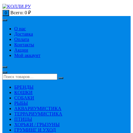
Всего:
0
₽
0
О нас
Доставка
Оплата
Контакты
Акции
Мой аккаунт
БРЕНДЫ
КОШКИ
СОБАКИ
РЫБЫ
АКВАРИУМИСТИКА
ТЕРРАРИУМИСТИКА
ПТИЦЫ
ХОРЬКИ / ГРЫЗУНЫ
ГРУМИНГ И УХОД