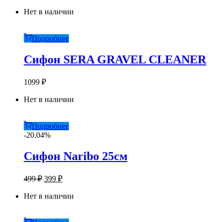
цена
цена:
составляла
Нет в наличии
899 ₽.
999 ₽.
Подробнее
Сифон SERA GRAVEL CLEANER
1099
₽
Нет в наличии
Подробнее
-20.04%
Сифон Naribo 25см
Первоначальная
Текущая
499
₽
399
₽
цена
цена:
составляла
Нет в наличии
399 ₽.
499 ₽.