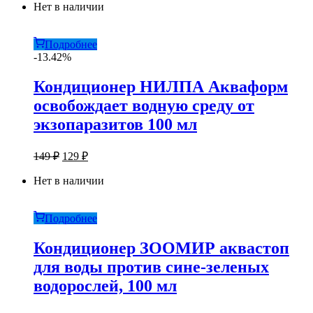
составляла
Нет в наличии
209 ₽.
229 ₽.
Подробнее
-13.42%
Кондиционер НИЛПА Акваформ
освобождает водную среду от
экзопаразитов 100 мл
Первоначальная
Текущая
149
₽
129
₽
цена
цена:
составляла
Нет в наличии
129 ₽.
149 ₽.
Подробнее
Кондиционер ЗООМИР аквастоп
для воды против сине-зеленых
водорослей, 100 мл