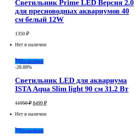
Светильник Prime LED Версия 2.0
для пресноводных аквариумов 40
см белый 12W
1350
₽
Нет в наличии
Подробнее
-28.88%
Светильник LED для аквариума
ISTA Aqua Slim light 90 см 31.2 Вт
Первоначальная
Текущая
11950
₽
8499
₽
цена
цена:
составляла
Нет в наличии
8499 ₽.
11950 ₽.
Подробнее