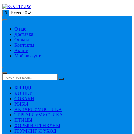
Всего:
0
₽
0
О нас
Доставка
Оплата
Контакты
Акции
Мой аккаунт
БРЕНДЫ
КОШКИ
СОБАКИ
РЫБЫ
АКВАРИУМИСТИКА
ТЕРРАРИУМИСТИКА
ПТИЦЫ
ХОРЬКИ / ГРЫЗУНЫ
ГРУМИНГ И УХОД