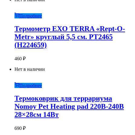
Подробнее
Термометр EXO TERRA «Rept-O-
Metr» круглый 5,5 см. PT2465
(H224659)
460
₽
Нет в наличии
Подробнее
Термоковрик для террариума
Nomoy Pet Heating pad 220В-240В
28×28см 14Вт
690
₽