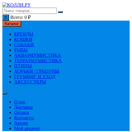
Перейти
к
содержимому
Всего:
0
₽
0
Каталог
БРЕНДЫ
КОШКИ
СОБАКИ
РЫБЫ
АКВАРИУМИСТИКА
ТЕРРАРИУМИСТИКА
ПТИЦЫ
ХОРЬКИ / ГРЫЗУНЫ
ГРУМИНГ И УХОД
АКСЕССУАРЫ
О нас
Доставка
Оплата
Контакты
Акции
Мой аккаунт