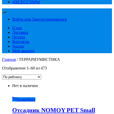
АКСЕССУАРЫ
Войти или Зарегистрироваться
О нас
Доставка
Оплата
Контакты
Акции
Мой аккаунт
Главная
/ ТЕРРАРИУМИСТИКА
Сортировка:
Отображение 1–60 из 473
по
рейтингу
Нет в наличии
Подробнее
Отсадник NOMOY PET Small