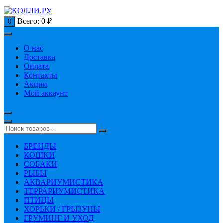
Всего:
0
₽
0
О нас
Доставка
Оплата
Контакты
Акции
Мой аккаунт
БРЕНДЫ
КОШКИ
СОБАКИ
РЫБЫ
АКВАРИУМИСТИКА
ТЕРРАРИУМИСТИКА
ПТИЦЫ
ХОРЬКИ / ГРЫЗУНЫ
ГРУМИНГ И УХОД