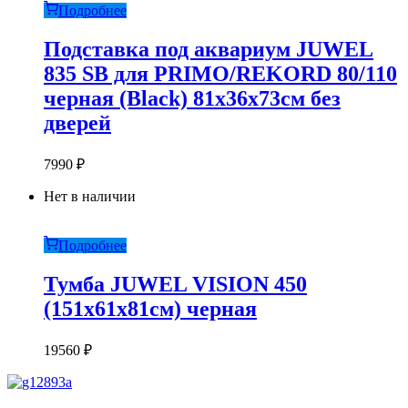
Подробнее
Подставка под аквариум JUWEL
835 SB для PRIMO/REKORD 80/110
черная (Black) 81х36х73см без
дверей
7990
₽
Нет в наличии
Подробнее
Тумба JUWEL VISION 450
(151х61х81см) черная
19560
₽