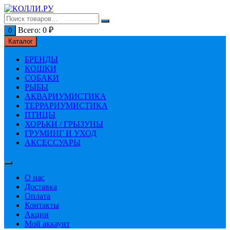
Перейти
к
содержимому
Всего:
0
₽
0
Каталог
БРЕНДЫ
КОШКИ
СОБАКИ
РЫБЫ
АКВАРИУМИСТИКА
ТЕРРАРИУМИСТИКА
ПТИЦЫ
ХОРЬКИ / ГРЫЗУНЫ
ГРУМИНГ И УХОД
АКСЕССУАРЫ
О нас
Доставка
Оплата
Контакты
Акции
Мой аккаунт