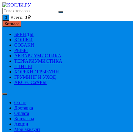
Перейти
к
содержимому
Всего:
0
₽
0
Каталог
БРЕНДЫ
КОШКИ
СОБАКИ
РЫБЫ
АКВАРИУМИСТИКА
ТЕРРАРИУМИСТИКА
ПТИЦЫ
ХОРЬКИ / ГРЫЗУНЫ
ГРУМИНГ И УХОД
АКСЕССУАРЫ
О нас
Доставка
Оплата
Контакты
Акции
Мой аккаунт