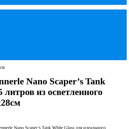
8см
nerle Nano Scaper’s Tank
5 литров из осветленного
х28см
nerle Nano Scaper’s Tank White Glass для идеального