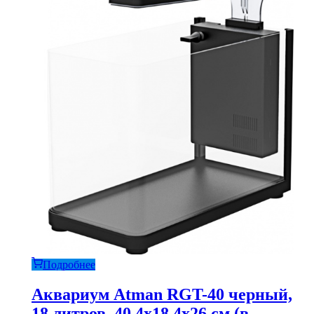
Подробнее
Аквариум Atman RGT-40 черный,
18 литров, 40,4х18,4х26 см (в