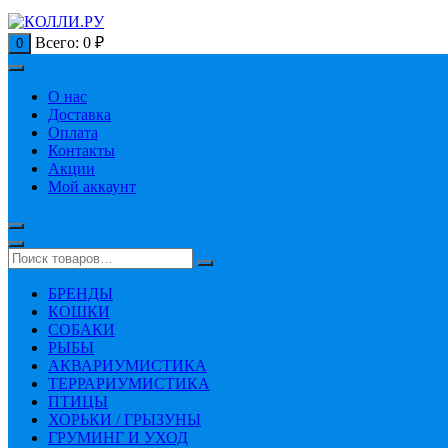
Всего:
0
₽
0
О нас
Доставка
Оплата
Контакты
Акции
Мой аккаунт
БРЕНДЫ
КОШКИ
СОБАКИ
РЫБЫ
АКВАРИУМИСТИКА
ТЕРРАРИУМИСТИКА
ПТИЦЫ
ХОРЬКИ / ГРЫЗУНЫ
ГРУМИНГ И УХОД