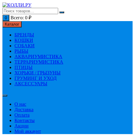
Перейти
к
содержимому
Всего:
0
₽
0
Каталог
БРЕНДЫ
КОШКИ
СОБАКИ
РЫБЫ
АКВАРИУМИСТИКА
ТЕРРАРИУМИСТИКА
ПТИЦЫ
ХОРЬКИ / ГРЫЗУНЫ
ГРУМИНГ И УХОД
АКСЕССУАРЫ
О нас
Доставка
Оплата
Контакты
Акции
Мой аккаунт