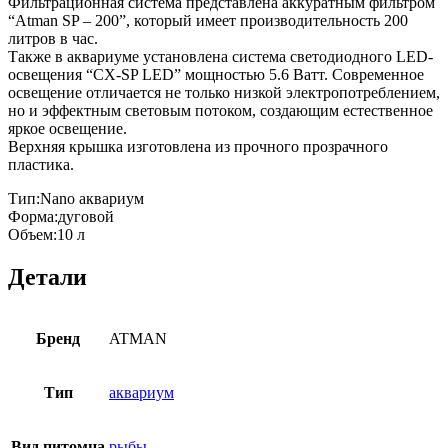
Фильтрационная система представлена аккуратным фильтром
“Atman SP – 200”, который имеет производительность 200
литров в час.
Также в аквариуме установлена система светодиодного LED-
освещения “CX-SP LED” мощностью 5.6 Ватт. Современное
освещение отличается не только низкой электропотреблением,
но и эффектным световым потоком, создающим естественное
яркое освещение.
Верхняя крышка изготовлена из прочного прозрачного
пластика.
Тип:Nano аквариум
Форма:дуговой
Объем:10 л
Детали
Бренд
ATMAN
Тип
аквариум
Вид питомца
рыбы