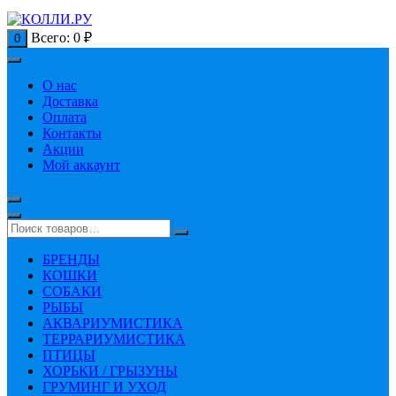
Всего:
0
₽
0
О нас
Доставка
Оплата
Контакты
Акции
Мой аккаунт
БРЕНДЫ
КОШКИ
СОБАКИ
РЫБЫ
АКВАРИУМИСТИКА
ТЕРРАРИУМИСТИКА
ПТИЦЫ
ХОРЬКИ / ГРЫЗУНЫ
ГРУМИНГ И УХОД