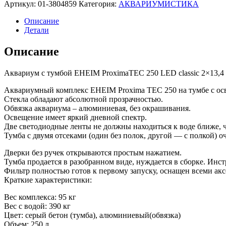
Артикул:
01-3804859
Категория:
АКВАРИУМИСТИКА
Описание
Детали
Описание
Аквариум с тумбой EHEIM ProximaTEC 250 LED classic 2×13,4
Аквариумный комплекс EHEIM Proxima TEC 250 на тумбе с осв
Стекла обладают абсолютной прозрачностью.
Обвязка аквариума – алюминиевая, без окрашивания.
Освещение имеет яркий дневной спектр.
Две светодиодные ленты не должны находиться к воде ближе, че
Тумба с двумя отсеками (один без полок, другой — с полкой) о
Дверки без ручек открываются простым нажатием.
Тумба продается в разобранном виде, нуждается в сборке. Инст
Фильтр полностью готов к первому запуску, оснащен всеми ак
Краткие характеристики:
Вес комплекса: 95 кг
Вес с водой: 390 кг
Цвет: серый бетон (тумба), алюминиевый(обвязка)
Объем: 250 л