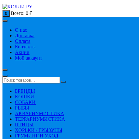
Всего:
0
₽
0
О нас
Доставка
Оплата
Контакты
Акции
Мой аккаунт
БРЕНДЫ
КОШКИ
СОБАКИ
РЫБЫ
АКВАРИУМИСТИКА
ТЕРРАРИУМИСТИКА
ПТИЦЫ
ХОРЬКИ / ГРЫЗУНЫ
ГРУМИНГ И УХОД