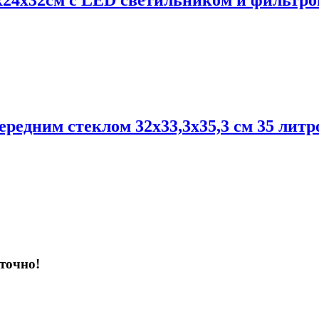
24х32см с LED светильником и фильтро
редним стеклом 32х33,3х35,3 см 35 литр
точно!