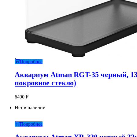
Подробнее
Аквариум Atman RGT-35 черный, 13 
покровное стекло)
6490
₽
Нет в наличии
Подробнее