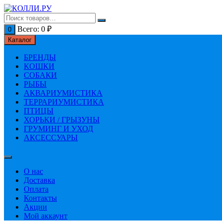
Перейти
к
содержимому
Всего:
0
₽
0
Каталог
БРЕНДЫ
КОШКИ
СОБАКИ
РЫБЫ
АКВАРИУМИСТИКА
ТЕРРАРИУМИСТИКА
ПТИЦЫ
ХОРЬКИ / ГРЫЗУНЫ
ГРУМИНГ И УХОД
АКСЕССУАРЫ
О нас
Доставка
Оплата
Контакты
Акции
Мой аккаунт