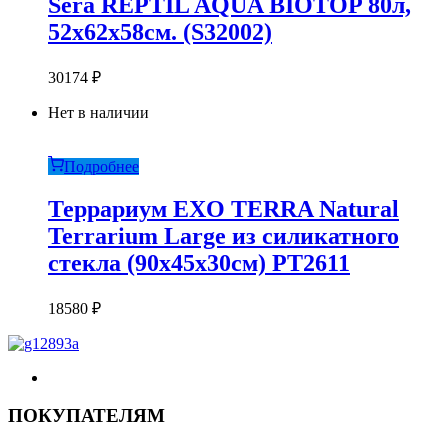
Sera REPTIL AQUA BIOTOP 80л,
52x62x58см. (S32002)
30174
₽
Нет в наличии
Подробнее
Террариум EXO TERRA Natural
Terrarium Large из силикатного
стекла (90х45х30см) PT2611
18580
₽
ПОКУПАТЕЛЯМ