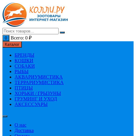
Перейти
к
содержимому
Всего:
0
₽
0
Каталог
БРЕНДЫ
КОШКИ
СОБАКИ
РЫБЫ
АКВАРИУМИСТИКА
ТЕРРАРИУМИСТИКА
ПТИЦЫ
ХОРЬКИ / ГРЫЗУНЫ
ГРУМИНГ И УХОД
АКСЕССУАРЫ
О нас
Доставка
Оплата