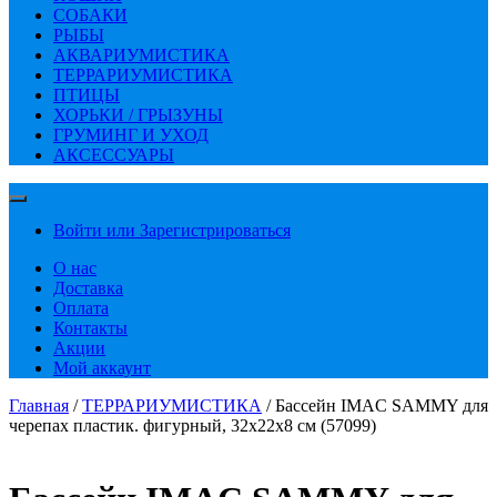
СОБАКИ
РЫБЫ
АКВАРИУМИСТИКА
ТЕРРАРИУМИСТИКА
ПТИЦЫ
ХОРЬКИ / ГРЫЗУНЫ
ГРУМИНГ И УХОД
АКСЕССУАРЫ
Войти или Зарегистрироваться
О нас
Доставка
Оплата
Контакты
Акции
Мой аккаунт
Главная
/
ТЕРРАРИУМИСТИКА
/ Бассейн IMAC SAMMY для
черепах пластик. фигурный, 32х22х8 см (57099)