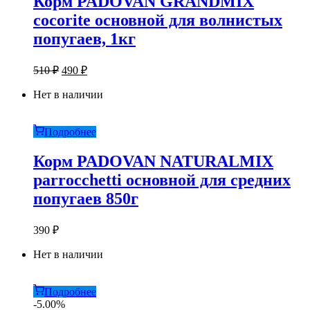
Корм PADOVAN GRANDMIX
cocorite основной для волнистых
попугаев, 1кг
Первоначальная
Текущая
510
₽
490
₽
цена
цена:
составляла
Нет в наличии
490 ₽.
510 ₽.
Подробнее
Корм PADOVAN NATURALMIX
parrocchetti основной для средних
попугаев 850г
390
₽
Нет в наличии
Подробнее
-5.00%