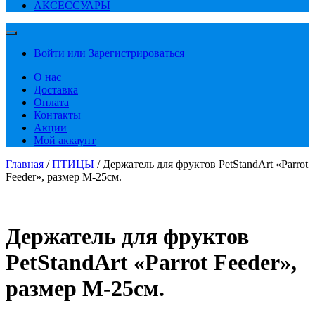
АКСЕССУАРЫ
Войти или Зарегистрироваться
О нас
Доставка
Оплата
Контакты
Акции
Мой аккаунт
Главная
/
ПТИЦЫ
/ Держатель для фруктов PetStandArt «Parrot
Feeder», размер M-25см.
Держатель для фруктов
PetStandArt «Parrot Feeder»,
размер M-25см.