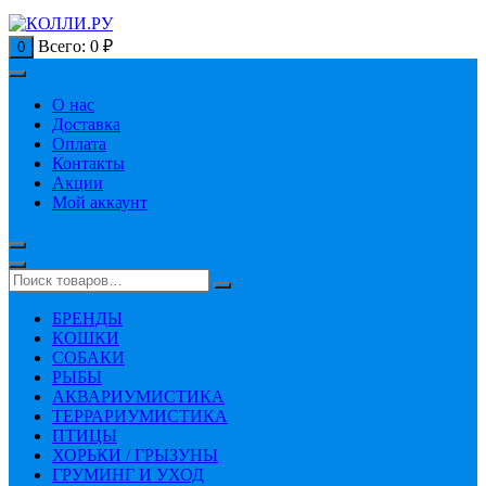
Всего:
0
₽
0
О нас
Доставка
Оплата
Контакты
Акции
Мой аккаунт
БРЕНДЫ
КОШКИ
СОБАКИ
РЫБЫ
АКВАРИУМИСТИКА
ТЕРРАРИУМИСТИКА
ПТИЦЫ
ХОРЬКИ / ГРЫЗУНЫ
ГРУМИНГ И УХОД