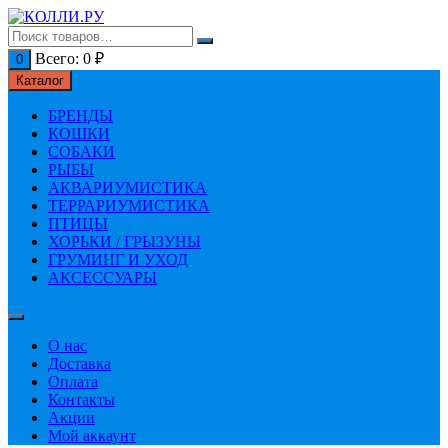
Перейти
к
содержимому
Всего:
0
₽
0
Каталог
БРЕНДЫ
КОШКИ
СОБАКИ
РЫБЫ
АКВАРИУМИСТИКА
ТЕРРАРИУМИСТИКА
ПТИЦЫ
ХОРЬКИ / ГРЫЗУНЫ
ГРУМИНГ И УХОД
АКСЕССУАРЫ
О нас
Доставка
Оплата
Контакты
Акции
Мой аккаунт