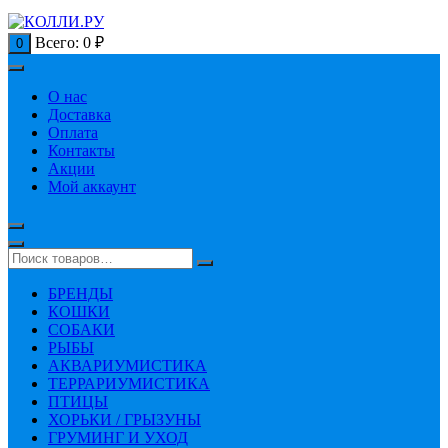
Всего:
0
₽
0
О нас
Доставка
Оплата
Контакты
Акции
Мой аккаунт
БРЕНДЫ
КОШКИ
СОБАКИ
РЫБЫ
АКВАРИУМИСТИКА
ТЕРРАРИУМИСТИКА
ПТИЦЫ
ХОРЬКИ / ГРЫЗУНЫ
ГРУМИНГ И УХОД