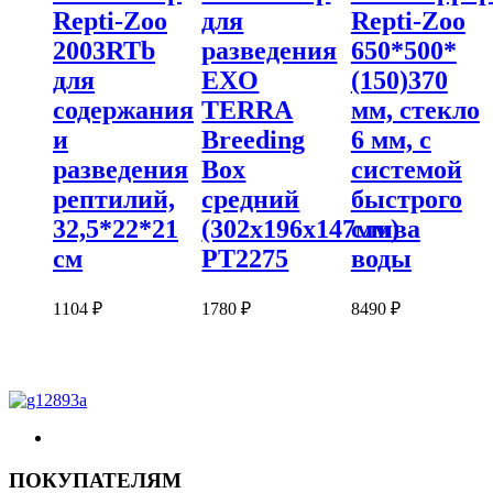
Repti-Zoo
для
Repti-Zoo
2003RTb
разведения
650*500*
для
EXO
(150)370
содержания
TERRA
мм, стекло
и
Breeding
6 мм, с
разведения
Box
системой
рептилий,
средний
быстрого
32,5*22*21
(302х196х147мм)
слива
см
PT2275
воды
1104
₽
1780
₽
8490
₽
ПОКУПАТЕЛЯМ