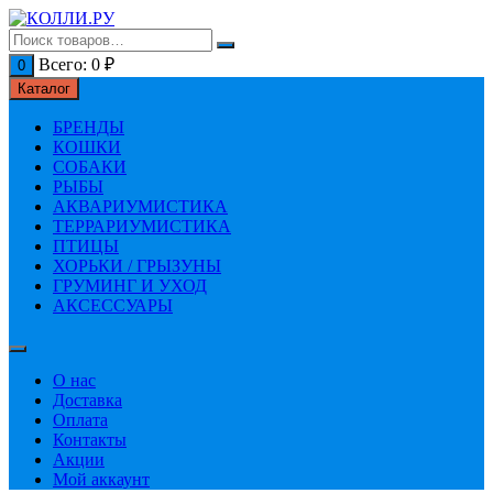
Перейти
к
содержимому
Всего:
0
₽
0
Каталог
БРЕНДЫ
КОШКИ
СОБАКИ
РЫБЫ
АКВАРИУМИСТИКА
ТЕРРАРИУМИСТИКА
ПТИЦЫ
ХОРЬКИ / ГРЫЗУНЫ
ГРУМИНГ И УХОД
АКСЕССУАРЫ
О нас
Доставка
Оплата
Контакты
Акции
Мой аккаунт