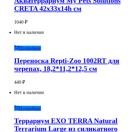
Акватеррариум My Pets Solutions
CRETA 42x33x14h см
1040
₽
Нет в наличии
Подробнее
Переноска Repti-Zoo 1002RT для
черепах, 18,2*11,2*12,5 см
440
₽
Нет в наличии
Подробнее
Террариум EXO TERRA Natural
Terrarium Large из силикатного