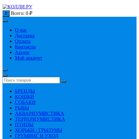
Всего:
0
₽
0
О нас
Доставка
Оплата
Контакты
Акции
Мой аккаунт
БРЕНДЫ
КОШКИ
СОБАКИ
РЫБЫ
АКВАРИУМИСТИКА
ТЕРРАРИУМИСТИКА
ПТИЦЫ
ХОРЬКИ / ГРЫЗУНЫ
ГРУМИНГ И УХОД