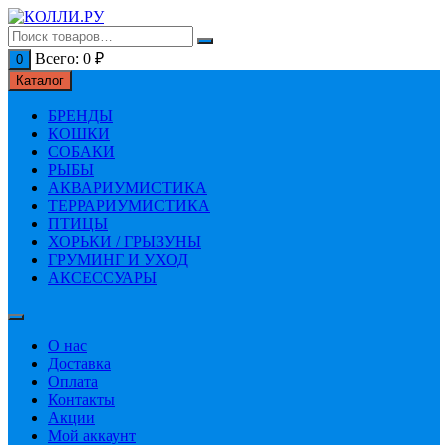
Перейти
к
содержимому
Всего:
0
₽
0
Каталог
БРЕНДЫ
КОШКИ
СОБАКИ
РЫБЫ
АКВАРИУМИСТИКА
ТЕРРАРИУМИСТИКА
ПТИЦЫ
ХОРЬКИ / ГРЫЗУНЫ
ГРУМИНГ И УХОД
АКСЕССУАРЫ
О нас
Доставка
Оплата
Контакты
Акции
Мой аккаунт