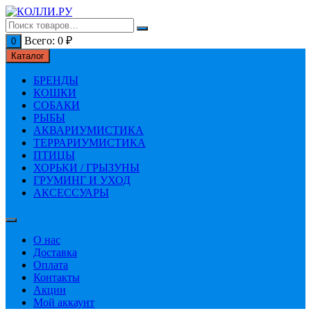
Перейти
к
содержимому
Всего:
0
₽
0
Каталог
БРЕНДЫ
КОШКИ
СОБАКИ
РЫБЫ
АКВАРИУМИСТИКА
ТЕРРАРИУМИСТИКА
ПТИЦЫ
ХОРЬКИ / ГРЫЗУНЫ
ГРУМИНГ И УХОД
АКСЕССУАРЫ
О нас
Доставка
Оплата
Контакты
Акции
Мой аккаунт