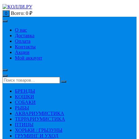
Всего:
0
₽
0
О нас
Доставка
Оплата
Контакты
Акции
Мой аккаунт
БРЕНДЫ
КОШКИ
СОБАКИ
РЫБЫ
АКВАРИУМИСТИКА
ТЕРРАРИУМИСТИКА
ПТИЦЫ
ХОРЬКИ / ГРЫЗУНЫ
ГРУМИНГ И УХОД