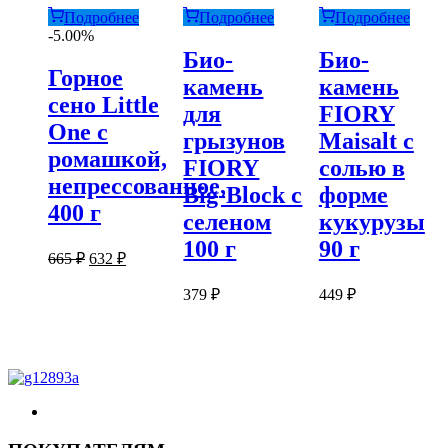
Подробнее
Подробнее
Подробнее
-5.00%
Био-
Био-
Горное
камень
камень
сено Little
для
FIORY
One с
грызунов
Maisalt с
ромашкой,
FIORY
солью в
непрессованное,
Big-Block с
форме
400 г
селеном
кукурузы
100 г
90 г
Первоначальная
Текущая
665
₽
632
₽
цена
цена:
составляла
632 ₽.
379
₽
449
₽
665 ₽.