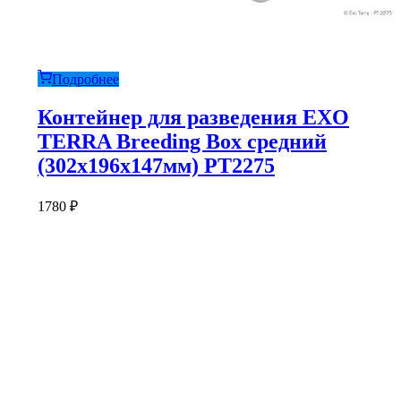
Подробнее
Контейнер для разведения EXO
TERRA Breeding Box средний
(302х196х147мм) PT2275
1780
₽