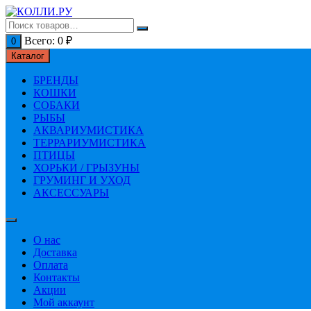
Перейти
к
содержимому
Всего:
0
₽
0
Каталог
БРЕНДЫ
КОШКИ
СОБАКИ
РЫБЫ
АКВАРИУМИСТИКА
ТЕРРАРИУМИСТИКА
ПТИЦЫ
ХОРЬКИ / ГРЫЗУНЫ
ГРУМИНГ И УХОД
АКСЕССУАРЫ
О нас
Доставка
Оплата
Контакты
Акции
Мой аккаунт