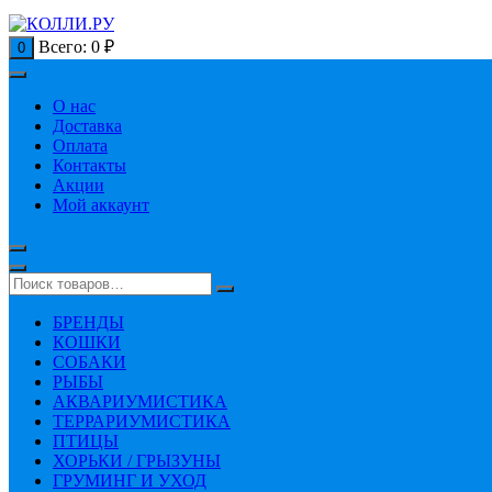
Всего:
0
₽
0
О нас
Доставка
Оплата
Контакты
Акции
Мой аккаунт
БРЕНДЫ
КОШКИ
СОБАКИ
РЫБЫ
АКВАРИУМИСТИКА
ТЕРРАРИУМИСТИКА
ПТИЦЫ
ХОРЬКИ / ГРЫЗУНЫ
ГРУМИНГ И УХОД