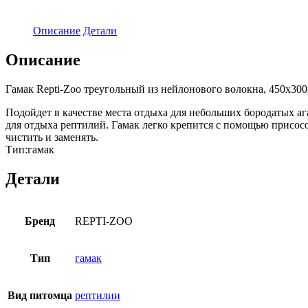
Описание
Детали
Описание
Гамак Repti-Zoo треугольный из нейлонового волокна, 450х30
Подойдет в качестве места отдыха для небольших бородатых а
для отдыха рептилий. Гамак легко крепится с помощью присос
чистить и заменять.
Тип:гамак
Детали
Бренд
REPTI-ZOO
Тип
гамак
Вид питомца
рептилии