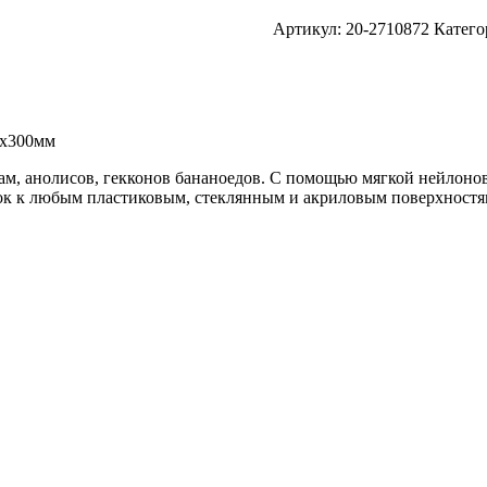
Артикул:
20-2710872
Катего
0х300мм
гам, анолисов, гекконов бананоедов. С помощью мягкой нейлоно
ок к любым пластиковым, стеклянным и акриловым поверхностям