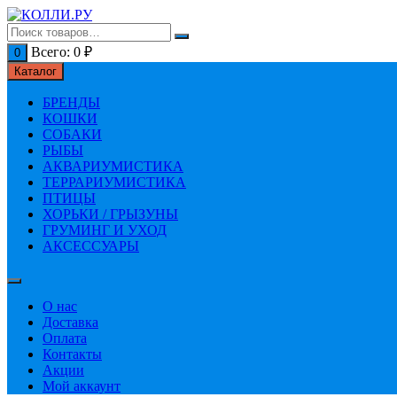
Перейти
к
содержимому
Всего:
0
₽
0
Каталог
БРЕНДЫ
КОШКИ
СОБАКИ
РЫБЫ
АКВАРИУМИСТИКА
ТЕРРАРИУМИСТИКА
ПТИЦЫ
ХОРЬКИ / ГРЫЗУНЫ
ГРУМИНГ И УХОД
АКСЕССУАРЫ
О нас
Доставка
Оплата
Контакты
Акции
Мой аккаунт