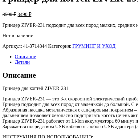
Первоначальная
Текущая
3500
₽
3490
₽
цена
цена:
составляла
Гриндер ZIVER-231 подходит для всех пород мелких, средних 
3490 ₽.
3500 ₽.
Нет в наличии
Артикул:
41-3714844
Категория:
ГРУМИНГ И УХОД
Описание
Детали
Описание
Гриндер для когтей ZIVER-231
Гриндер ZIVER-231 — это 3-х скоростной электрический прибо
Гриндер подходит для всех пород от маленькой до большой. С е
Абразивная насадка металлическая с сапфировым покрытием – 
дальнейшем позволяет безопасно подстригать коготь (очень акт
Гриндер ZIVER-231 работает от Li-Ion аккумулятора 60 минут 
Заряжается посредством USB кабеля от любого USB адаптера (а
ИНСТРУКЦИЯ ПО ИСПОЛЬЗОВАНИЮ: