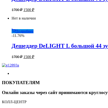
Первоначальная
Текущая
1700
₽
1500
₽
цена
цена:
составляла
Нет в наличии
1500 ₽.
1700 ₽.
Подробнее
-11.76%
Дешеддер DeLIGHT L большой 44 зу
Первоначальная
Текущая
1700
₽
1500
₽
цена
цена:
составляла
1500 ₽.
1700 ₽.
ПОКУПАТЕЛЯМ
Онлайн заказы через сайт принимаются круглосу
КОЛЛ-ЦЕНТР