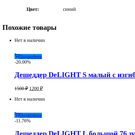
Цвет:
синий
Похожие товары
Нет в наличии
Подробнее
-20.00%
Дешеддер DeLIGHT S малый с изгибо
Первоначальная
Текущая
1500
₽
1200
₽
цена
цена:
составляла
Нет в наличии
1200 ₽.
1500 ₽.
Подробнее
-11.76%
Дешеддер DeLIGHT L большой 76 зу