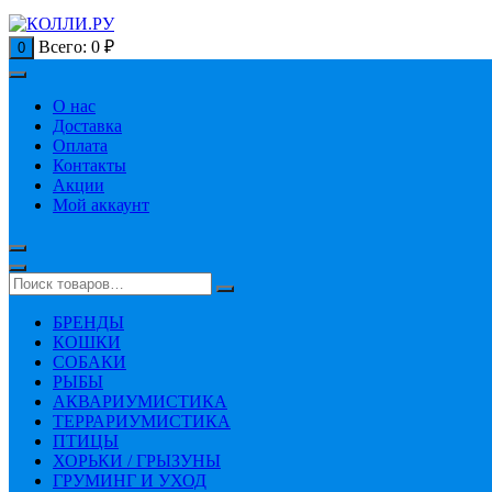
Всего:
0
₽
0
О нас
Доставка
Оплата
Контакты
Акции
Мой аккаунт
БРЕНДЫ
КОШКИ
СОБАКИ
РЫБЫ
АКВАРИУМИСТИКА
ТЕРРАРИУМИСТИКА
ПТИЦЫ
ХОРЬКИ / ГРЫЗУНЫ
ГРУМИНГ И УХОД