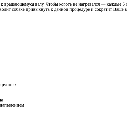
 вращающемуся валу. Чтобы коготь не нагревался — каждые 5 се
зволит собаке привыкнуть к данной процедуре и сократит Ваше вр
 крупных
на
с напылением