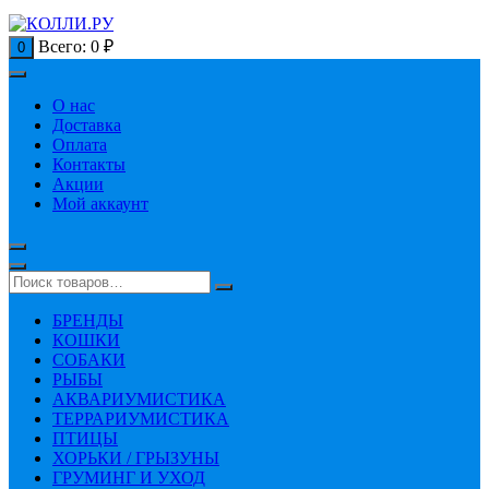
Всего:
0
₽
0
О нас
Доставка
Оплата
Контакты
Акции
Мой аккаунт
БРЕНДЫ
КОШКИ
СОБАКИ
РЫБЫ
АКВАРИУМИСТИКА
ТЕРРАРИУМИСТИКА
ПТИЦЫ
ХОРЬКИ / ГРЫЗУНЫ
ГРУМИНГ И УХОД