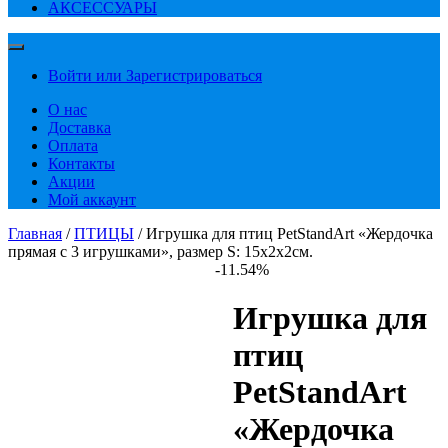
АКСЕССУАРЫ
Войти или Зарегистрироваться
О нас
Доставка
Оплата
Контакты
Акции
Мой аккаунт
Главная
/
ПТИЦЫ
/ Игрушка для птиц PetStandArt «Жердочка
прямая с 3 игрушками», размер S: 15x2x2см.
-11.54%
Игрушка для
птиц
PetStandArt
«Жердочка