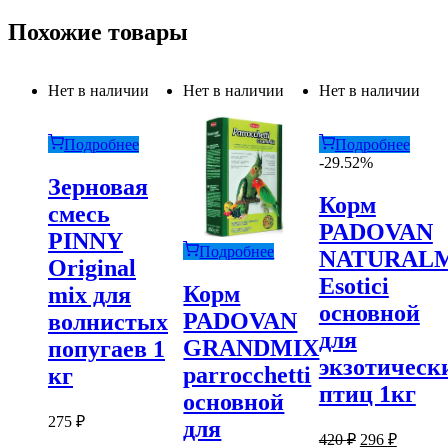
Похожие товары
Нет в наличии
Нет в наличии
Нет в наличии
Подробнее
Подробнее
-29.52%
Зерновая
Корм
смесь
PADOVAN
PINNY
Подробнее
NATURAL
Original
Esotici
Корм
mix для
основной
PADOVAN
волнистых
для
GRANDMIX
попугаев 1
экзотическ
parroсchetti
кг
птиц 1кг
основной
275
₽
для
Первоначаль
Текуща
420
₽
296
₽