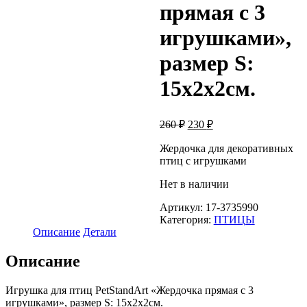
прямая с 3
игрушками»,
размер S:
15x2x2см.
Первоначальная
Текущая
260
₽
230
₽
цена
цена:
составляла
Жердочка для декоративных
230 ₽.
птиц с игрушками
260 ₽.
Нет в наличии
Артикул:
17-3735990
Категория:
ПТИЦЫ
Описание
Детали
Описание
Игрушка для птиц PetStandArt «Жердочка прямая с 3
игрушками», размер S: 15x2x2см.