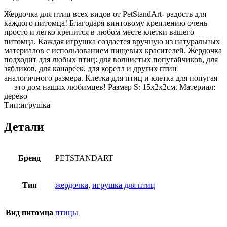
Жердочка для птиц всех видов от PetStandArt- радость для
каждого питомца! Благодаря винтовому креплению очень
просто и легко крепится в любом месте клетки вашего
питомца. Каждая игрушка создается вручную из натуральных
материалов с использованием пищевых красителей. Жердочка
подходит для любых птиц: для волнистых попугайчиков, для
зябликов, для канареек, для корелл и других птиц
аналогичного размера. Клетка для птиц и клетка для попугая
— это дом наших любимцев! Размер S: 15x2x2см. Материал:
дерево
Тип:игрушка
Детали
Бренд
PETSTANDART
Тип
жердочка
,
игрушка для птиц
Вид питомца
птицы