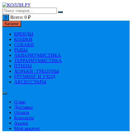
Перейти
к
содержимому
Всего:
0
₽
0
Каталог
БРЕНДЫ
КОШКИ
СОБАКИ
РЫБЫ
АКВАРИУМИСТИКА
ТЕРРАРИУМИСТИКА
ПТИЦЫ
ХОРЬКИ / ГРЫЗУНЫ
ГРУМИНГ И УХОД
АКСЕССУАРЫ
О нас
Доставка
Оплата
Контакты
Акции
Мой аккаунт