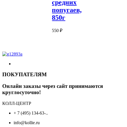
средних
цена
цена:
составляла
296 ₽.
попугаев,
420 ₽.
850г
550
₽
ПОКУПАТЕЛЯМ
Онлайн заказы через сайт принимаются
круглосуточно!
КОЛЛ-ЦЕНТР
+ 7 (495) 134-63-..
info@kollie.ru