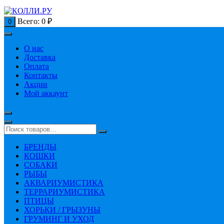
Всего:
0
₽
0
О нас
Доставка
Оплата
Контакты
Акции
Мой аккаунт
БРЕНДЫ
КОШКИ
СОБАКИ
РЫБЫ
АКВАРИУМИСТИКА
ТЕРРАРИУМИСТИКА
ПТИЦЫ
ХОРЬКИ / ГРЫЗУНЫ
ГРУМИНГ И УХОД