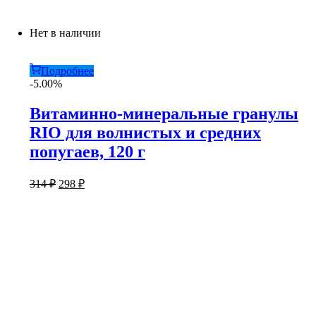
Нет в наличии
Подробнее
-5.00%
Витаминно-минеральные гранулы
RIO для волнистых и средних
попугаев, 120 г
Первоначальная
Текущая
314
₽
298
₽
цена
цена:
составляла
298 ₽.
314 ₽.