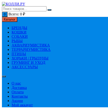
Перейти
к
содержимому
Всего:
0
₽
0
Каталог
БРЕНДЫ
КОШКИ
СОБАКИ
РЫБЫ
АКВАРИУМИСТИКА
ТЕРРАРИУМИСТИКА
ПТИЦЫ
ХОРЬКИ / ГРЫЗУНЫ
ГРУМИНГ И УХОД
АКСЕССУАРЫ
О нас
Доставка
Оплата
Контакты
Акции
Мой аккаунт