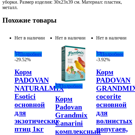
уборки. Размер изделия: 30х23х39 см. Материал: пластик,
металл.
Похожие товары
Нет в наличии
Нет в наличии
Нет в наличии
Подробнее
Подробнее
-29.52%
-3.92%
Корм
Корм
PADOVAN
PADOVAN
Подробнее
NATURALMIX
GRANDMI
Esotici
cocorite
Корм
основной
основной
Padovan
для
для
Grandmix
экзотических
волнистых
Canarini
птиц 1кг
попугаев,
комплексный