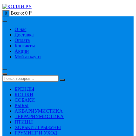
Всего:
0
₽
0
О нас
Доставка
Оплата
Контакты
Акции
Мой аккаунт
БРЕНДЫ
КОШКИ
СОБАКИ
РЫБЫ
АКВАРИУМИСТИКА
ТЕРРАРИУМИСТИКА
ПТИЦЫ
ХОРЬКИ / ГРЫЗУНЫ
ГРУМИНГ И УХОД