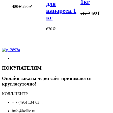
1кг
для
Первоначальная
Текущая
420
₽
296
₽
канареек 1
цена
цена:
Первоначаль
Текуща
510
₽
490
₽
составляла
296 ₽.
кг
цена
цена:
420 ₽.
составляла
490 ₽.
510 ₽.
670
₽
ПОКУПАТЕЛЯМ
Онлайн заказы через сайт принимаются
круглосуточно!
КОЛЛ-ЦЕНТР
+ 7 (495) 134-63-..
info@kollie.ru