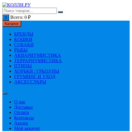
Перейти
к
содержимому
Всего:
0
₽
0
Каталог
БРЕНДЫ
КОШКИ
СОБАКИ
РЫБЫ
АКВАРИУМИСТИКА
ТЕРРАРИУМИСТИКА
ПТИЦЫ
ХОРЬКИ / ГРЫЗУНЫ
ГРУМИНГ И УХОД
АКСЕССУАРЫ
О нас
Доставка
Оплата
Контакты
Акции
Мой аккаунт