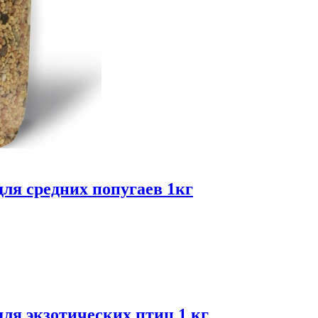
для средних попугаев 1кг
для экзотических птиц 1 кг