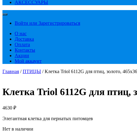
АКСЕССУАРЫ
Войти или Зарегистрироваться
О нас
Доставка
Оплата
Контакты
Акции
Мой аккаунт
Главная
/
ПТИЦЫ
/ Клетка Triol 6112G для птиц, золото, 465х
Клетка Triol 6112G для птиц,
4630
₽
Элегантная клетка для пернатых питомцев
Нет в наличии