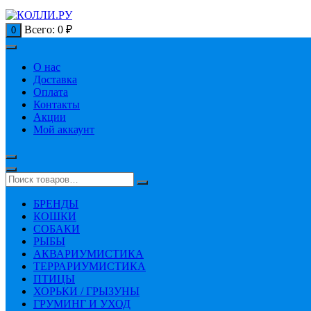
Всего:
0
₽
0
О нас
Доставка
Оплата
Контакты
Акции
Мой аккаунт
БРЕНДЫ
КОШКИ
СОБАКИ
РЫБЫ
АКВАРИУМИСТИКА
ТЕРРАРИУМИСТИКА
ПТИЦЫ
ХОРЬКИ / ГРЫЗУНЫ
ГРУМИНГ И УХОД