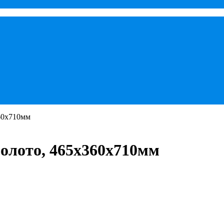
360х710мм
 золото, 465х360х710мм