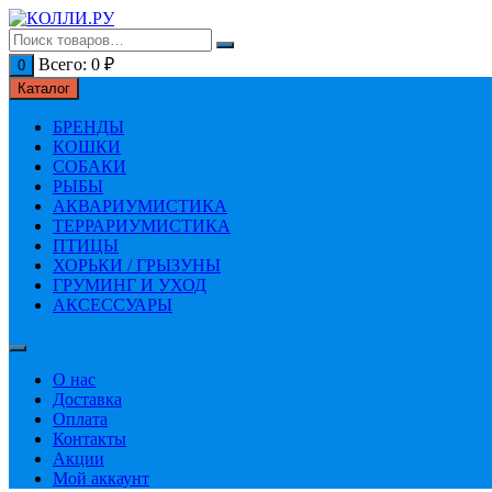
Перейти
к
содержимому
Всего:
0
₽
0
Каталог
БРЕНДЫ
КОШКИ
СОБАКИ
РЫБЫ
АКВАРИУМИСТИКА
ТЕРРАРИУМИСТИКА
ПТИЦЫ
ХОРЬКИ / ГРЫЗУНЫ
ГРУМИНГ И УХОД
АКСЕССУАРЫ
О нас
Доставка
Оплата
Контакты
Акции
Мой аккаунт