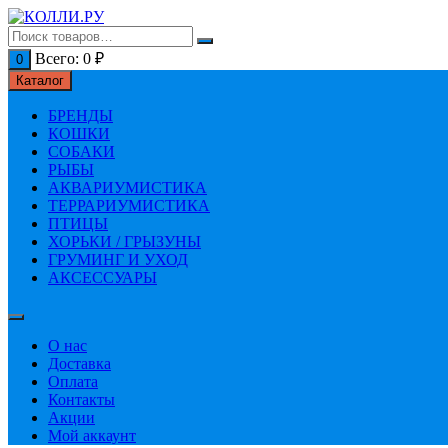
Перейти
к
содержимому
Всего:
0
₽
0
Каталог
БРЕНДЫ
КОШКИ
СОБАКИ
РЫБЫ
АКВАРИУМИСТИКА
ТЕРРАРИУМИСТИКА
ПТИЦЫ
ХОРЬКИ / ГРЫЗУНЫ
ГРУМИНГ И УХОД
АКСЕССУАРЫ
О нас
Доставка
Оплата
Контакты
Акции
Мой аккаунт