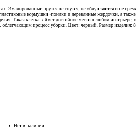
сах. Эмалированные прутья не гнутся, не облупляются и не гре
 пластиковые кормушки -поилки и деревянные жердочки, а такж
елия. Такая клетка займет достойное место в любом интерьере,
блегчающим процесс уборки. Цвет: черный. Размер изделия: 83
Нет в наличии