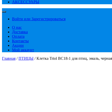
АКСЕССУАРЫ
Войти или Зарегистрироваться
О нас
Доставка
Оплата
Контакты
Акции
Мой аккаунт
Главная
/
ПТИЦЫ
/ Клетка Triol BC18-1 для птиц, эмаль, черн