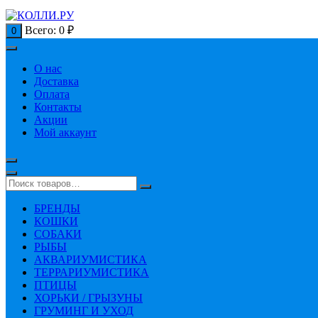
Всего:
0
₽
0
О нас
Доставка
Оплата
Контакты
Акции
Мой аккаунт
БРЕНДЫ
КОШКИ
СОБАКИ
РЫБЫ
АКВАРИУМИСТИКА
ТЕРРАРИУМИСТИКА
ПТИЦЫ
ХОРЬКИ / ГРЫЗУНЫ
ГРУМИНГ И УХОД