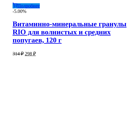
Подробнее
-5.00%
Витаминно-минеральные гранулы
RIO для волнистых и средних
попугаев, 120 г
Первоначальная
Текущая
314
₽
298
₽
цена
цена:
составляла
298 ₽.
314 ₽.