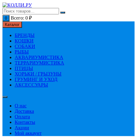
Перейти
к
содержимому
Всего:
0
₽
0
Каталог
БРЕНДЫ
КОШКИ
СОБАКИ
РЫБЫ
АКВАРИУМИСТИКА
ТЕРРАРИУМИСТИКА
ПТИЦЫ
ХОРЬКИ / ГРЫЗУНЫ
ГРУМИНГ И УХОД
АКСЕССУАРЫ
О нас
Доставка
Оплата
Контакты
Акции
Мой аккаунт