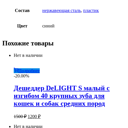
Состав
нержавеющая сталь
,
пластик
Цвет
синий
Похожие товары
Нет в наличии
Подробнее
-20.00%
Дешеддер DeLIGHT S малый с
изгибом 40 крупных зуба для
кошек и собак средних пород
Первоначальная
Текущая
1500
₽
1200
₽
цена
цена:
составляла
Нет в наличии
1200 ₽.