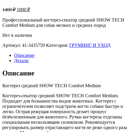
Первоначальная
Текущая
1400
₽
1000
₽
цена
цена:
составляла
Профессиональный когтерез-секатор средний SHOW TECH
1000 ₽.
Comfort Medium для собак мелких и средних пород
1400 ₽.
Нет в наличии
Артикул:
41-3435759
Категория:
ГРУМИНГ И УХОД
Описание
Детали
Описание
Когтерез средний SHOW TECH Comfort Medium
Когтерез-секатор средний SHOW TECH Comfort Medium.
Подходит для большинства видов животных. Когтерез с
ограничителем позволяет подстричь когти собаки быстро и
легко. Острая режущая поверхность делает процесс
безболезненным для животного. Ручки когтереза отделаны
специальным нескользящим силиконом. Рекомендуется
регулировать размер отрастающего когтя не реже одного раза