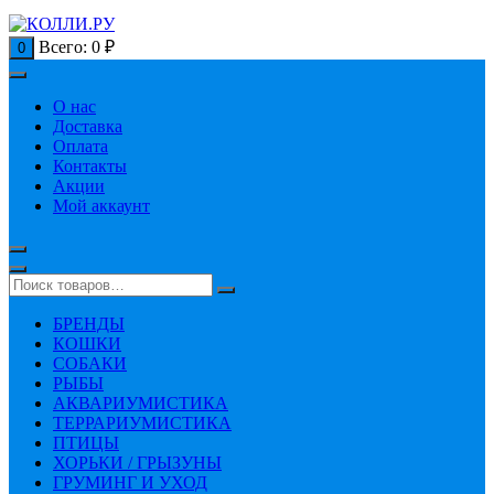
Всего:
0
₽
0
О нас
Доставка
Оплата
Контакты
Акции
Мой аккаунт
БРЕНДЫ
КОШКИ
СОБАКИ
РЫБЫ
АКВАРИУМИСТИКА
ТЕРРАРИУМИСТИКА
ПТИЦЫ
ХОРЬКИ / ГРЫЗУНЫ
ГРУМИНГ И УХОД