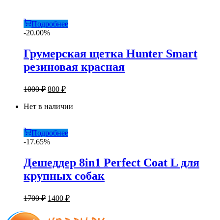
1500 ₽.
Подробнее
-20.00%
Грумерская щетка Hunter Smart
резиновая красная
Первоначальная
Текущая
1000
₽
800
₽
цена
цена:
составляла
Нет в наличии
800 ₽.
1000 ₽.
Подробнее
-17.65%
Дешеддер 8in1 Perfect Coat L для
крупных собак
Первоначальная
Текущая
1700
₽
1400
₽
цена
цена:
составляла
1400 ₽.