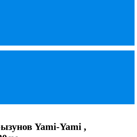
рызунов Yami-Yami ,