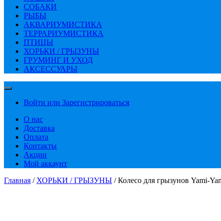
СОБАКИ
РЫБЫ
АКВАРИУМИСТИКА
ТЕРРАРИУМИСТИКА
ПТИЦЫ
ХОРЬКИ / ГРЫЗУНЫ
ГРУМИНГ И УХОД
АКСЕССУАРЫ
Войти или Зарегистрироваться
О нас
Доставка
Оплата
Контакты
Акции
Мой аккаунт
Главная
/
ХОРЬКИ / ГРЫЗУНЫ
/ Колесо для грызунов Yami-Yami