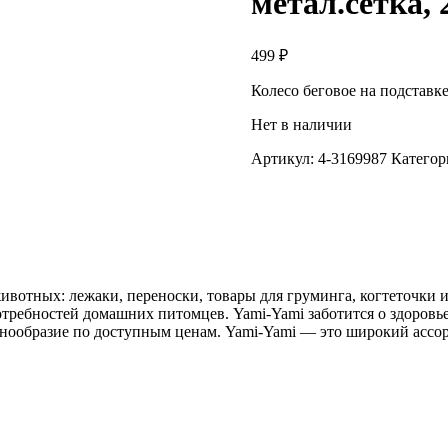
метал.сетка, 
499
₽
Колесо беговое на подставк
Нет в наличии
Артикул:
4-3169987
Категор
вотных: лежаки, переноски, товары для груминга, когтеточки и
потребностей домашних питомцев. Yami-Yami заботится о здоров
знообразие по доступным ценам. Yami-Yami — это широкий ассо