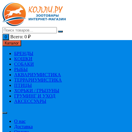
Перейти
к
содержимому
Всего:
0
₽
0
Каталог
БРЕНДЫ
КОШКИ
СОБАКИ
РЫБЫ
АКВАРИУМИСТИКА
ТЕРРАРИУМИСТИКА
ПТИЦЫ
ХОРЬКИ / ГРЫЗУНЫ
ГРУМИНГ И УХОД
АКСЕССУАРЫ
О нас
Доставка
Оплата