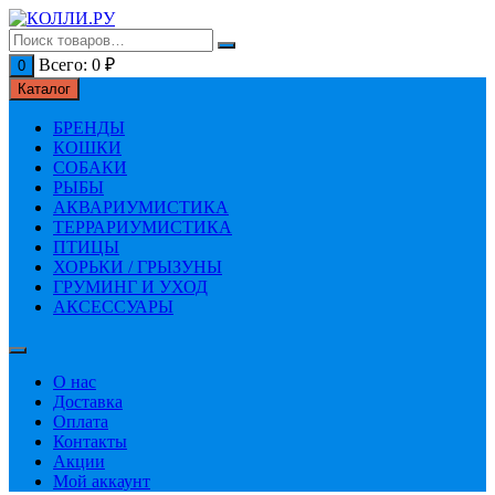
Перейти
к
содержимому
Всего:
0
₽
0
Каталог
БРЕНДЫ
КОШКИ
СОБАКИ
РЫБЫ
АКВАРИУМИСТИКА
ТЕРРАРИУМИСТИКА
ПТИЦЫ
ХОРЬКИ / ГРЫЗУНЫ
ГРУМИНГ И УХОД
АКСЕССУАРЫ
О нас
Доставка
Оплата
Контакты
Акции
Мой аккаунт