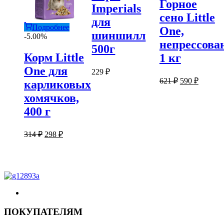
Горное
Imperials
сено Little
для
Подробнее
One,
шиншилл
-5.00%
непрессова
500г
Корм Little
1 кг
One для
229
₽
Первоначаль
Текуща
621
₽
590
₽
карликовых
цена
цена:
хомячков,
составляла
590 ₽.
621 ₽.
400 г
Первоначальная
Текущая
314
₽
298
₽
цена
цена:
составляла
298 ₽.
314 ₽.
ПОКУПАТЕЛЯМ