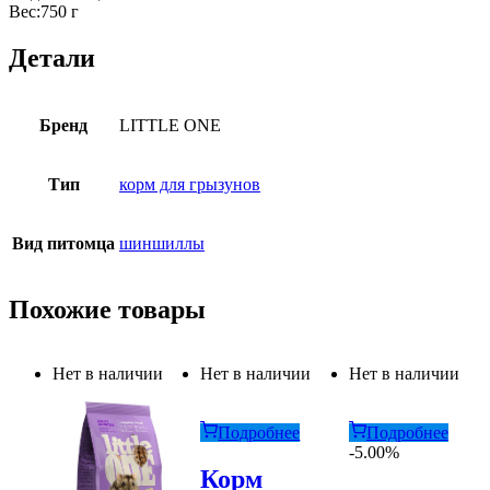
Вес:750 г
Детали
Бренд
LITTLE ONE
Тип
корм для грызунов
Вид питомца
шиншиллы
Похожие товары
Нет в наличии
Нет в наличии
Нет в наличии
Подробнее
Подробнее
-5.00%
Корм