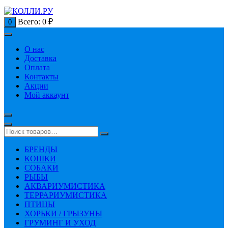
Всего:
0
₽
0
О нас
Доставка
Оплата
Контакты
Акции
Мой аккаунт
БРЕНДЫ
КОШКИ
СОБАКИ
РЫБЫ
АКВАРИУМИСТИКА
ТЕРРАРИУМИСТИКА
ПТИЦЫ
ХОРЬКИ / ГРЫЗУНЫ
ГРУМИНГ И УХОД