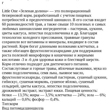
г
Little One «Зеленая долина» — это полнорационный
беззерновой корм, разработанный с учетом пищевых
потребностей и предпочтений шиншилл. В его состав входит
60 разновидностей трав, а также свыше 10 полезных и самых
любимых шиншиллами ингредиентов – пастернак, цукини,
цветы кактуса, лепестки подсолнечника и др. Благодаря
технологии холодного прессования, травяные гранулы
сохранили все витамины и минералы, входящие в состав
растений. Корм богат длинными волокнами клетчатки, а
также обогащен фруктоолигосахаридами для поддержания
роста полезной микрофлоры в кишечнике и жирными
кислотами -3 и -6 для здоровья кожи и блестящей шерсти.
Корм отлично подходит для диетического питания.
Состав:луговые и горные травы, яблочные выжимки, мука из
семян подсолнечника, семя льна, льняное масло,
фруктоолигосахариды, сушеный пастернак, сушеный цукини,
гибискус, сушеная морковь, сушеное яблоко, сушеный
сельдерей, цветы кактуса, лепестки подсолнечника,
дрожжевой экстракт, экстракт юкки. Пищевая ценность:
белки — 13,5%; жиры — 3,5%; клетчатка — 24%; зола — 6%;
кальций — 0,6%; фосфор — 0,4%.
Тип:корм
Вид питомца:шиншилла