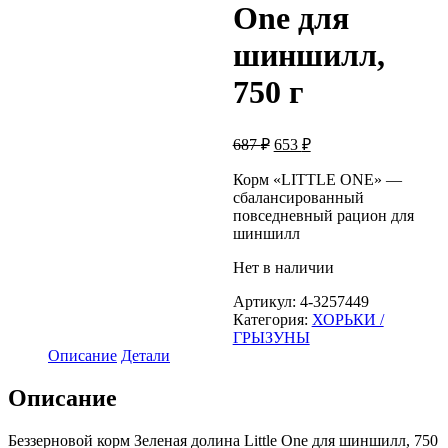
One для
шиншилл,
750 г
Первоначальная
Текущая
687
₽
653
₽
цена
цена:
составляла
Корм «LITTLE ONE» —
653 ₽.
сбалансированный
687 ₽.
повседневный рацион для
шиншилл
Нет в наличии
Артикул:
4-3257449
Категория:
ХОРЬКИ /
ГРЫЗУНЫ
Описание
Детали
Описание
Беззерновой корм Зеленая долина Little One для шиншилл, 750