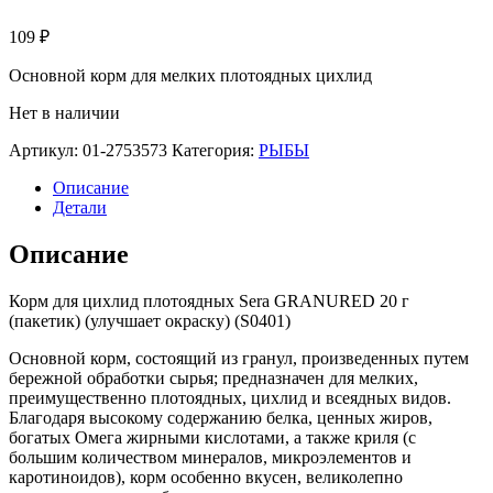
109
₽
Основной корм для мелких плотоядных цихлид
Нет в наличии
Артикул:
01-2753573
Категория:
РЫБЫ
Описание
Детали
Описание
Корм для цихлид плотоядных Sera GRANURED 20 г
(пакетик) (улучшает окраску) (S0401)
Основной корм, состоящий из гранул, произведенных путем
бережной обработки сырья; предназначен для мелких,
преимущественно плотоядных, цихлид и всеядных видов.
Благодаря высокому содержанию белка, ценных жиров,
богатых Омега жирными кислотами, а также криля (с
большим количеством минералов, микроэлементов и
каротиноидов), корм особенно вкусен, великолепно