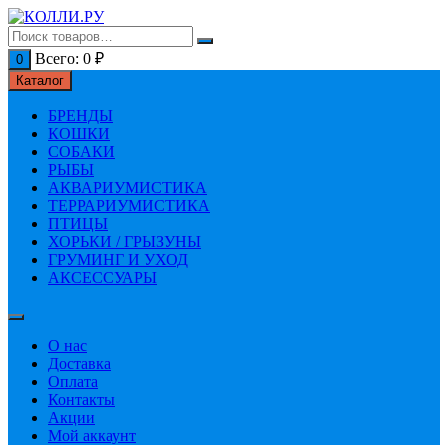
Перейти
к
содержимому
Всего:
0
₽
0
Каталог
БРЕНДЫ
КОШКИ
СОБАКИ
РЫБЫ
АКВАРИУМИСТИКА
ТЕРРАРИУМИСТИКА
ПТИЦЫ
ХОРЬКИ / ГРЫЗУНЫ
ГРУМИНГ И УХОД
АКСЕССУАРЫ
О нас
Доставка
Оплата
Контакты
Акции
Мой аккаунт