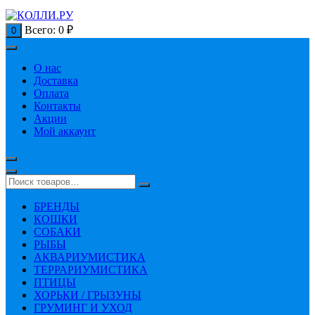
Всего:
0
₽
0
О нас
Доставка
Оплата
Контакты
Акции
Мой аккаунт
БРЕНДЫ
КОШКИ
СОБАКИ
РЫБЫ
АКВАРИУМИСТИКА
ТЕРРАРИУМИСТИКА
ПТИЦЫ
ХОРЬКИ / ГРЫЗУНЫ
ГРУМИНГ И УХОД