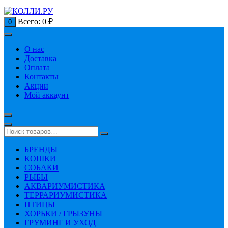
Всего:
0
₽
0
О нас
Доставка
Оплата
Контакты
Акции
Мой аккаунт
БРЕНДЫ
КОШКИ
СОБАКИ
РЫБЫ
АКВАРИУМИСТИКА
ТЕРРАРИУМИСТИКА
ПТИЦЫ
ХОРЬКИ / ГРЫЗУНЫ
ГРУМИНГ И УХОД