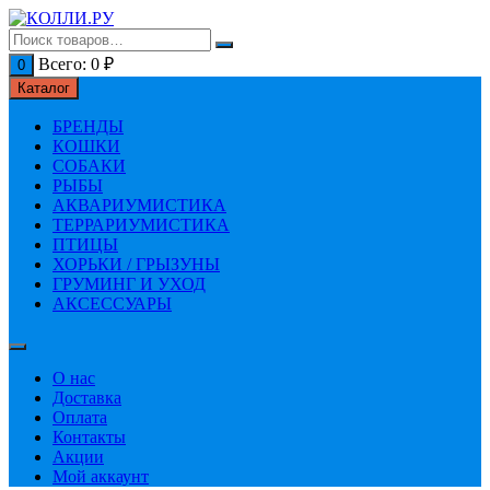
Перейти
к
содержимому
Всего:
0
₽
0
Каталог
БРЕНДЫ
КОШКИ
СОБАКИ
РЫБЫ
АКВАРИУМИСТИКА
ТЕРРАРИУМИСТИКА
ПТИЦЫ
ХОРЬКИ / ГРЫЗУНЫ
ГРУМИНГ И УХОД
АКСЕССУАРЫ
О нас
Доставка
Оплата
Контакты
Акции
Мой аккаунт