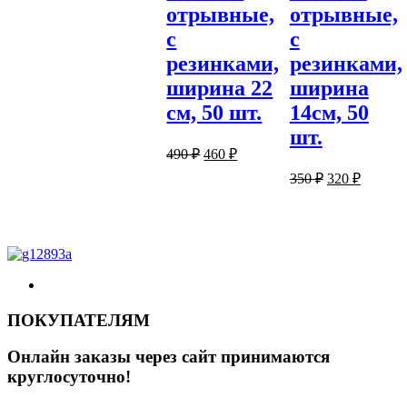
отрывные,
отрывные,
с
с
резинками,
резинками,
ширина 22
ширина
см, 50 шт.
14см, 50
шт.
Первоначальная
Текущая
490
₽
460
₽
цена
цена:
Первоначаль
Текуща
350
₽
320
₽
составляла
460 ₽.
цена
цена:
490 ₽.
составляла
320 ₽.
350 ₽.
ПОКУПАТЕЛЯМ
Онлайн заказы через сайт принимаются
круглосуточно!