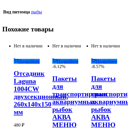
Вид питомца
рыбы
Похожие товары
Нет в наличии
Нет в наличии
Нет в наличии
Подробнее
Подробнее
Подробнее
-6.12%
-8.57%
Отсадник
Пакеты
Пакеты
Laguna
для
для
1004CW
транспортировки
транспорти
двухсекционный,
аквариумных
аквариумн
260х140х150
рыбок
рыбок
мм
АКВА
АКВА
МЕНЮ
МЕНЮ
480
₽