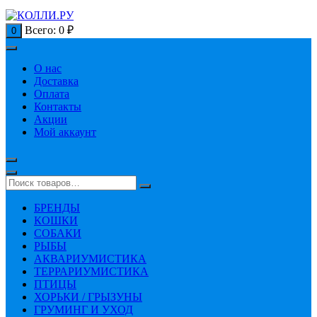
Всего:
0
₽
0
О нас
Доставка
Оплата
Контакты
Акции
Мой аккаунт
БРЕНДЫ
КОШКИ
СОБАКИ
РЫБЫ
АКВАРИУМИСТИКА
ТЕРРАРИУМИСТИКА
ПТИЦЫ
ХОРЬКИ / ГРЫЗУНЫ
ГРУМИНГ И УХОД