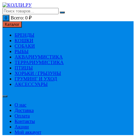
Перейти
к
содержимому
Всего:
0
₽
0
Каталог
БРЕНДЫ
КОШКИ
СОБАКИ
РЫБЫ
АКВАРИУМИСТИКА
ТЕРРАРИУМИСТИКА
ПТИЦЫ
ХОРЬКИ / ГРЫЗУНЫ
ГРУМИНГ И УХОД
АКСЕССУАРЫ
О нас
Доставка
Оплата
Контакты
Акции
Мой аккаунт