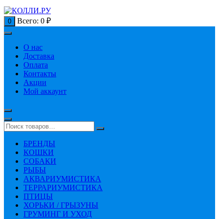
Всего:
0
₽
0
О нас
Доставка
Оплата
Контакты
Акции
Мой аккаунт
БРЕНДЫ
КОШКИ
СОБАКИ
РЫБЫ
АКВАРИУМИСТИКА
ТЕРРАРИУМИСТИКА
ПТИЦЫ
ХОРЬКИ / ГРЫЗУНЫ
ГРУМИНГ И УХОД