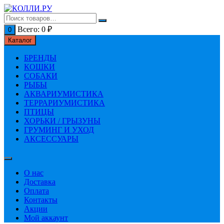
Перейти
к
содержимому
Всего:
0
₽
0
Каталог
БРЕНДЫ
КОШКИ
СОБАКИ
РЫБЫ
АКВАРИУМИСТИКА
ТЕРРАРИУМИСТИКА
ПТИЦЫ
ХОРЬКИ / ГРЫЗУНЫ
ГРУМИНГ И УХОД
АКСЕССУАРЫ
О нас
Доставка
Оплата
Контакты
Акции
Мой аккаунт