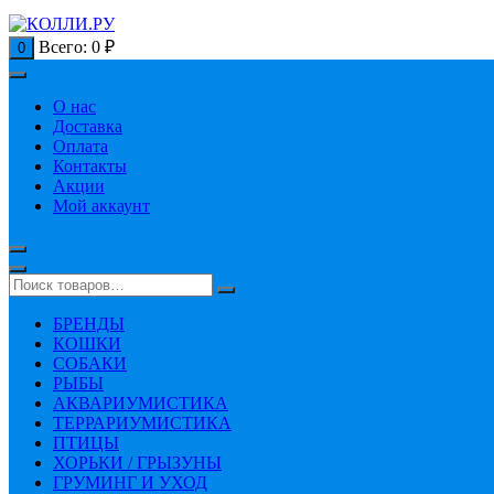
Всего:
0
₽
0
О нас
Доставка
Оплата
Контакты
Акции
Мой аккаунт
БРЕНДЫ
КОШКИ
СОБАКИ
РЫБЫ
АКВАРИУМИСТИКА
ТЕРРАРИУМИСТИКА
ПТИЦЫ
ХОРЬКИ / ГРЫЗУНЫ
ГРУМИНГ И УХОД