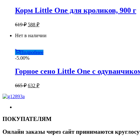
Корм Little One для кроликов, 900 г
Первоначальная
Текущая
619
₽
588
₽
цена
цена:
составляла
Нет в наличии
588 ₽.
619 ₽.
Подробнее
-5.00%
Горное сено Little One с одуванчико
Первоначальная
Текущая
665
₽
632
₽
цена
цена:
составляла
632 ₽.
665 ₽.
ПОКУПАТЕЛЯМ
Онлайн заказы через сайт принимаются круглосу