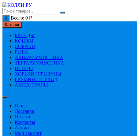
Перейти
к
содержимому
Всего:
0
₽
0
Каталог
БРЕНДЫ
КОШКИ
СОБАКИ
РЫБЫ
АКВАРИУМИСТИКА
ТЕРРАРИУМИСТИКА
ПТИЦЫ
ХОРЬКИ / ГРЫЗУНЫ
ГРУМИНГ И УХОД
АКСЕССУАРЫ
О нас
Доставка
Оплата
Контакты
Акции
Мой аккаунт