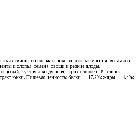
орских свинок и содержит повышенное количество витамина
иенты и хлопья, семена, овощи и редкие плоды.
плющеный, кукуруза воздушная, горох плющеный, хлопья
тракт юкки. Пищевая ценность: белки — 17,2%; жиры — 4,4%;