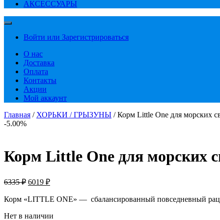
АКСЕССУАРЫ
Войти или Зарегистрироваться
О нас
Доставка
Оплата
Контакты
Акции
Мой аккаунт
Главная
/
ХОРЬКИ / ГРЫЗУНЫ
/ Корм Little One для морских с
-5.00%
Корм Little One для морских с
Первоначальная
Текущая
6335
₽
6019
₽
цена
цена:
составляла
Корм «LITTLE ONE» — сбалансированный повседневный раци
6019 ₽.
6335 ₽.
Нет в наличии