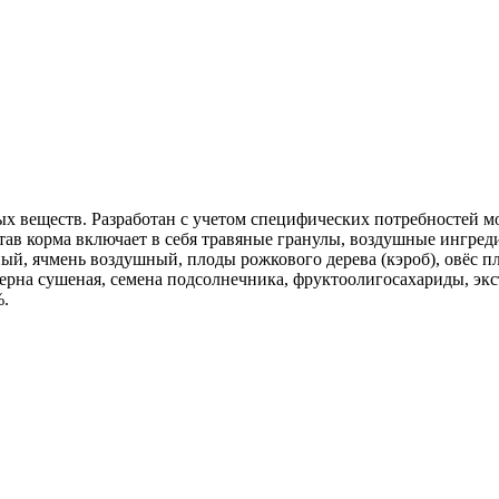
 веществ. Разработан с учетом специфических потребностей м
тав корма включает в себя травяные гранулы, воздушные ингред
ый, ячмень воздушный, плоды рожкового дерева (кэроб), овёс 
рна сушеная, семена подсолнечника, фруктоолигосахариды, экс
%.