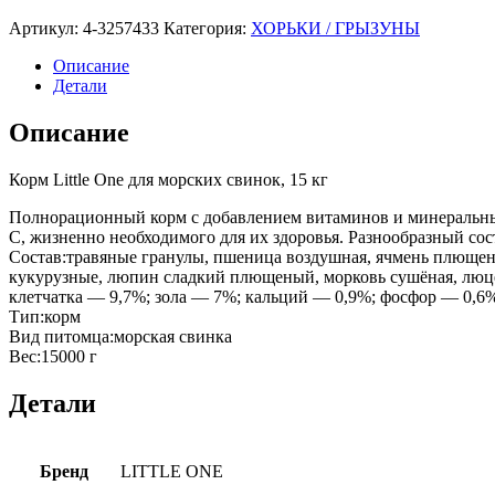
Артикул:
4-3257433
Категория:
ХОРЬКИ / ГРЫЗУНЫ
Описание
Детали
Описание
Корм Little One для морских свинок, 15 кг
Полнорационный корм с добавлением витаминов и минеральных
С, жизненно необходимого для их здоровья. Разнообразный сос
Состав:травяные гранулы, пшеница воздушная, ячмень плющен
кукурузные, люпин сладкий плющеный, морковь сушёная, люце
клетчатка — 9,7%; зола — 7%; кальций — 0,9%; фосфор — 0,6
Тип:корм
Вид питомца:морская свинка
Вес:15000 г
Детали
Бренд
LITTLE ONE