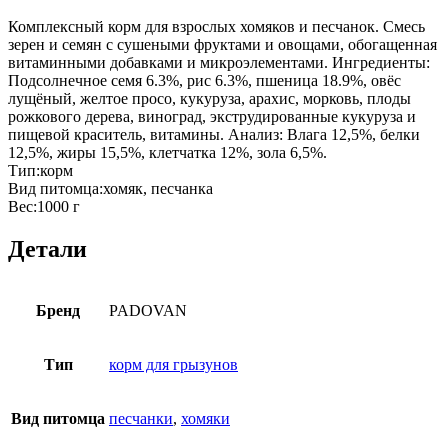
Комплексный корм для взрослых хомяков и песчанок. Смесь
зерен и семян с сушеными фруктами и овощами, обогащенная
витаминными добавками и микроэлементами. Ингредиенты:
Подсолнечное семя 6.3%, рис 6.3%, пшеница 18.9%, овёс
лущёный, желтое просо, кукуруза, арахис, морковь, плоды
рожкового дерева, виноград, экструдированные кукуруза и
пищевой краситель, витамины. Анализ: Влага 12,5%, белки
12,5%, жиры 15,5%, клетчатка 12%, зола 6,5%.
Тип:корм
Вид питомца:хомяк, песчанка
Вес:1000 г
Детали
Бренд
PADOVAN
Тип
корм для грызунов
Вид питомца
песчанки
,
хомяки