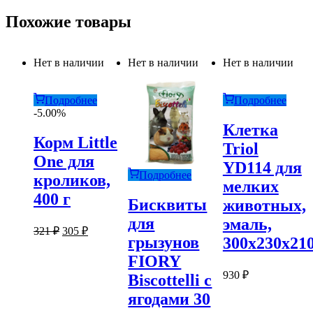
Похожие товары
Нет в наличии
Нет в наличии
Нет в наличии
Подробнее
Подробнее
-5.00%
Клетка
Корм Little
Triol
One для
YD114 для
Подробнее
кроликов,
мелких
400 г
Бисквиты
животных,
для
эмаль,
Первоначальная
Текущая
321
₽
305
₽
грызунов
300х230х21
цена
цена:
составляла
305 ₽.
FIORY
321 ₽.
930
₽
Biscottelli с
ягодами 30