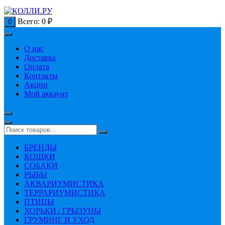
Всего:
0
₽
0
О нас
Доставка
Оплата
Контакты
Акции
Мой аккаунт
БРЕНДЫ
КОШКИ
СОБАКИ
РЫБЫ
АКВАРИУМИСТИКА
ТЕРРАРИУМИСТИКА
ПТИЦЫ
ХОРЬКИ / ГРЫЗУНЫ
ГРУМИНГ И УХОД