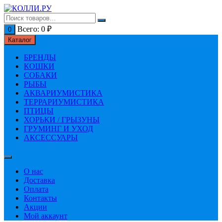
Перейти
к
содержимому
Всего:
0
₽
0
Каталог
БРЕНДЫ
КОШКИ
СОБАКИ
РЫБЫ
АКВАРИУМИСТИКА
ТЕРРАРИУМИСТИКА
ПТИЦЫ
ХОРЬКИ / ГРЫЗУНЫ
ГРУМИНГ И УХОД
АКСЕССУАРЫ
О нас
Доставка
Оплата
Контакты
Акции
Мой аккаунт