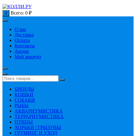
Всего:
0
₽
0
О нас
Доставка
Оплата
Контакты
Акции
Мой аккаунт
БРЕНДЫ
КОШКИ
СОБАКИ
РЫБЫ
АКВАРИУМИСТИКА
ТЕРРАРИУМИСТИКА
ПТИЦЫ
ХОРЬКИ / ГРЫЗУНЫ
ГРУМИНГ И УХОД