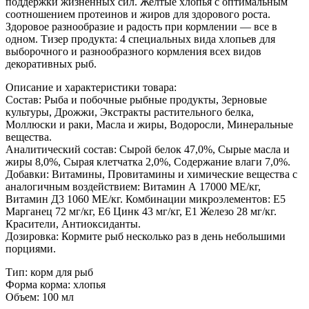
поддержки жизненных сил. Желтые хлопья с оптимальным
соотношением протеинов и жиров для здорового роста.
Здоровое разнообразие и радость при кормлении — все в
одном. Тизер продукта: 4 специальных вида хлопьев для
выборочного и разнообразного кормления всех видов
декоративных рыб.
Описание и характеристики товара:
Состав: Рыба и побочные рыбные продукты, Зерновые
культуры, Дрожжи, Экстракты растительного белка,
Моллюски и раки, Масла и жиры, Водоросли, Минеральные
вещества.
Аналитический состав: Сырой белок 47,0%, Сырые масла и
жиры 8,0%, Сырая клетчатка 2,0%, Содержание влаги 7,0%.
Добавки: Витамины, Провитамины и химические вещества с
аналогичным воздействием: Витамин А 17000 МЕ/кг,
Витамин Д3 1060 МЕ/кг. Комбинации микроэлементов: Е5
Марганец 72 мг/кг, Е6 Цинк 43 мг/кг, Е1 Железо 28 мг/кг.
Красители, Антиоксиданты.
Дозировка: Кормите рыб несколько раз в день небольшими
порциями.
Тип: корм для рыб
Форма корма: хлопья
Объем: 100 мл