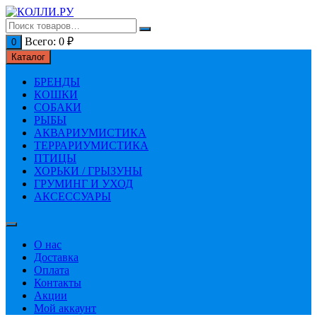
Перейти
к
содержимому
Всего:
0
₽
0
Каталог
БРЕНДЫ
КОШКИ
СОБАКИ
РЫБЫ
АКВАРИУМИСТИКА
ТЕРРАРИУМИСТИКА
ПТИЦЫ
ХОРЬКИ / ГРЫЗУНЫ
ГРУМИНГ И УХОД
АКСЕССУАРЫ
О нас
Доставка
Оплата
Контакты
Акции
Мой аккаунт