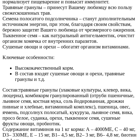
нормализует пищеварение и повысит иммунитет.
Травяные гранулы – принесут Вашему любимцу всю пользу
свежескошенных трав.
Семена полосатого подсолнечника – станут дополнительным
источником энергии, при этом, благодаря своим свойствам,
бережно защитят Вашего любимца от чрезмерного ожирения.
Тыквенное семя – как натуральный антигельментик, очистит
организм хомячка от внутренних паразитов.
Сушеные овощи и орехи – обогатят организм витаминами.
Ключевые особенности:
Высококачественный корм.
В состав входят сушеные овощи и орехи, травяные
гранулы и т.д.
Состав:травяные гранулы (злаковые культуры, клевер, вика,
люцерна), комбикорм гранулированный (отруби пшеничные,
льняное семя, костная мука, соль йодированная, дрожжи
пивные и хлебные, витаминный комплекс), пшеница, овес,
ячмень, подсолнух полосатый, кукуруза, льняное семя, вика,
просо белое, суданка, орехи, тыквенное семя, сушеные
фрукты овощи, пробиотик.
Содержание витаминов на 1 кг корма: А – 4000МЕ, С – 40 мг,
D3– 330МЕ, Е – 15 мг, В1– 4,5 мг, В2– 3 мг, В6– 4,8 мг, биотин