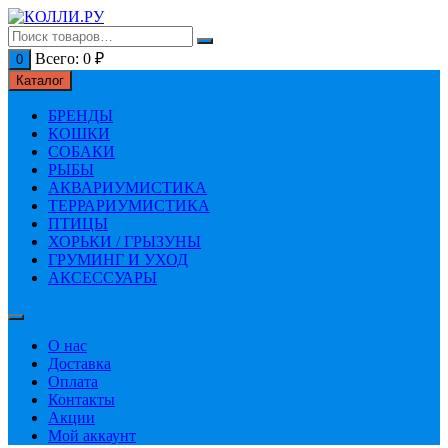
Перейти
к
содержимому
Всего:
0
₽
0
Каталог
БРЕНДЫ
КОШКИ
СОБАКИ
РЫБЫ
АКВАРИУМИСТИКА
ТЕРРАРИУМИСТИКА
ПТИЦЫ
ХОРЬКИ / ГРЫЗУНЫ
ГРУМИНГ И УХОД
АКСЕССУАРЫ
О нас
Доставка
Оплата
Контакты
Акции
Мой аккаунт