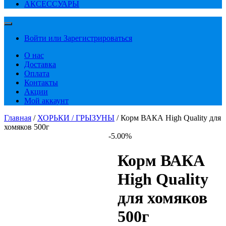
АКСЕССУАРЫ
Войти или Зарегистрироваться
О нас
Доставка
Оплата
Контакты
Акции
Мой аккаунт
Главная
/
ХОРЬКИ / ГРЫЗУНЫ
/ Корм ВАКА High Quality для
хомяков 500г
-5.00%
Корм ВАКА
High Quality
для хомяков
500г