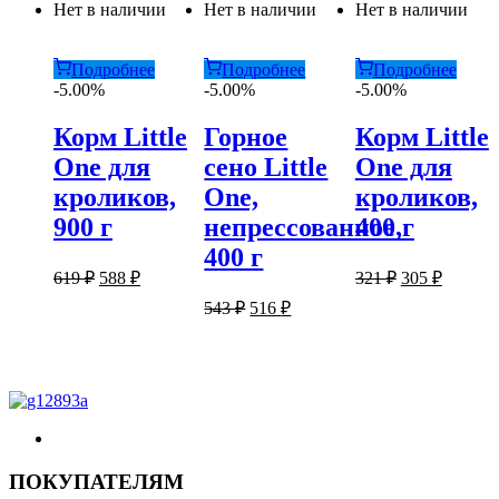
Нет в наличии
Нет в наличии
Нет в наличии
Подробнее
Подробнее
Подробнее
-5.00%
-5.00%
-5.00%
Корм Little
Горное
Корм Little
One для
сено Little
One для
кроликов,
One,
кроликов,
900 г
непрессованное,
400 г
400 г
Первоначальная
Текущая
Первоначаль
Текуща
619
₽
588
₽
321
₽
305
₽
цена
цена:
цена
цена:
Первоначальная
Текущая
543
₽
516
₽
составляла
составляла
588 ₽.
305 ₽.
цена
цена:
619 ₽.
321 ₽.
составляла
516 ₽.
543 ₽.
ПОКУПАТЕЛЯМ