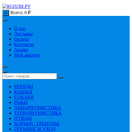
Всего:
0
₽
0
О нас
Доставка
Оплата
Контакты
Акции
Мой аккаунт
БРЕНДЫ
КОШКИ
СОБАКИ
РЫБЫ
АКВАРИУМИСТИКА
ТЕРРАРИУМИСТИКА
ПТИЦЫ
ХОРЬКИ / ГРЫЗУНЫ
ГРУМИНГ И УХОД