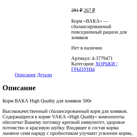
Первоначальная
Текущая
281
₽
267
₽
цена
цена:
составляла
Корм «ВАКА» —
267 ₽.
сбалансированный
281 ₽.
повседневный рацион для
хомяков
Нет в наличии
Артикул:
4-3779471
Категория:
ХОРЬКИ /
ГРЫЗУНЫ
Описание
Детали
Описание
Корм ВАКА High Quality для хомяков 500г
Высококачественный сбалансированный корм для хомяков.
Содержащиеся в корме VAKA «High Quality» компоненты
обеспечат Вашему питомцу крепкий иммунитет, здоровое
потомство и красивую шубку. Входящее в состав корма
льняное семя наряду с пробиотиком улучшит усвоение корма,