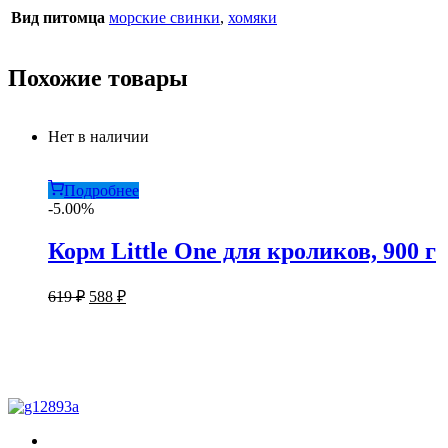
Вид питомца
морские свинки
,
хомяки
Похожие товары
Нет в наличии
Подробнее
-5.00%
Корм Little One для кроликов, 900 г
Первоначальная
Текущая
619
₽
588
₽
цена
цена:
составляла
588 ₽.
619 ₽.