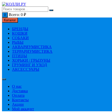
Перейти
к
содержимому
Всего:
0
₽
0
Каталог
БРЕНДЫ
КОШКИ
СОБАКИ
РЫБЫ
АКВАРИУМИСТИКА
ТЕРРАРИУМИСТИКА
ПТИЦЫ
ХОРЬКИ / ГРЫЗУНЫ
ГРУМИНГ И УХОД
АКСЕССУАРЫ
О нас
Доставка
Оплата
Контакты
Акции
Мой аккаунт