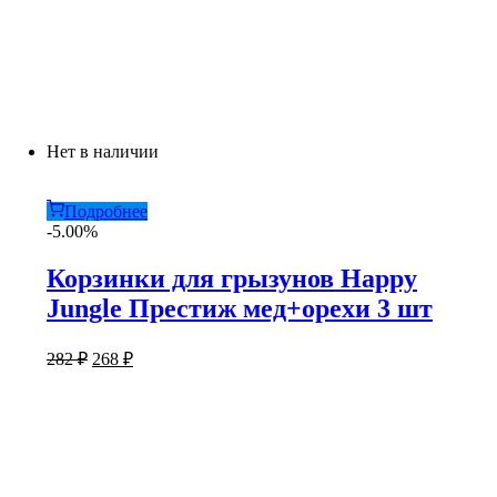
Нет в наличии
Подробнее
-5.00%
Корзинки для грызунов Happy
Jungle Престиж мед+орехи 3 шт
Первоначальная
Текущая
282
₽
268
₽
цена
цена:
составляла
268 ₽.
282 ₽.