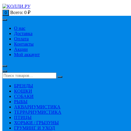
Всего:
0
₽
0
О нас
Доставка
Оплата
Контакты
Акции
Мой аккаунт
БРЕНДЫ
КОШКИ
СОБАКИ
РЫБЫ
АКВАРИУМИСТИКА
ТЕРРАРИУМИСТИКА
ПТИЦЫ
ХОРЬКИ / ГРЫЗУНЫ
ГРУМИНГ И УХОД