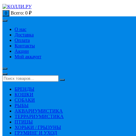
Всего:
0
₽
0
О нас
Доставка
Оплата
Контакты
Акции
Мой аккаунт
БРЕНДЫ
КОШКИ
СОБАКИ
РЫБЫ
АКВАРИУМИСТИКА
ТЕРРАРИУМИСТИКА
ПТИЦЫ
ХОРЬКИ / ГРЫЗУНЫ
ГРУМИНГ И УХОД