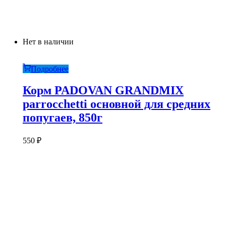
Нет в наличии
Подробнее
Корм PADOVAN GRANDMIX
parroсchetti основной для средних
попугаев, 850г
550
₽