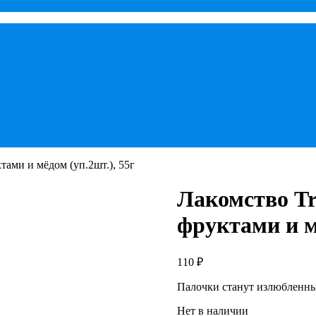
ктами и мёдом (уп.2шт.), 55г
Лакомство Tri
фруктами и мё
110
₽
Палочки станут излюбленны
Нет в наличии