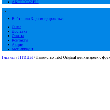
АКСЕССУАРЫ
Войти или Зарегистрироваться
О нас
Доставка
Оплата
Контакты
Акции
Мой аккаунт
Главная
/
ПТИЦЫ
/ Лакомство Triol Original для канареек с фру