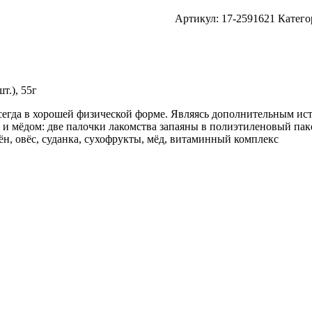
Артикул:
17-2591621
Катего
т.), 55г
всегда в хорошей физической форме. Являясь дополнительным и
и мёдом: две палочки лакомства запаяны в полиэтиленовый паке
лён, овёс, суданка, сухофрукты, мёд, витаминный комплекс