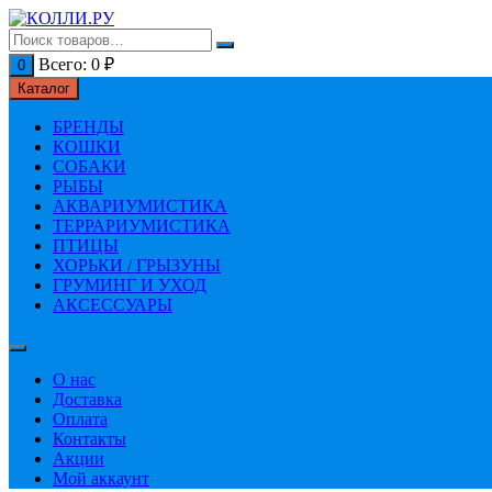
Перейти
к
содержимому
Всего:
0
₽
0
Каталог
БРЕНДЫ
КОШКИ
СОБАКИ
РЫБЫ
АКВАРИУМИСТИКА
ТЕРРАРИУМИСТИКА
ПТИЦЫ
ХОРЬКИ / ГРЫЗУНЫ
ГРУМИНГ И УХОД
АКСЕССУАРЫ
О нас
Доставка
Оплата
Контакты
Акции
Мой аккаунт