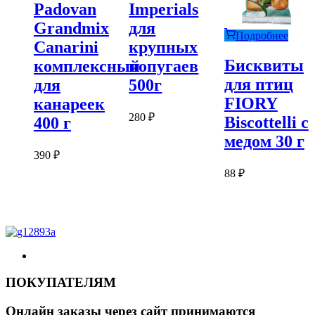
Padovan
Imperials
Grandmix
для
Подробнее
Canarini
крупных
Бисквиты
комплексный
попугаев
для птиц
для
500г
FIORY
канареек
280
₽
Biscottelli с
400 г
медом 30 г
390
₽
88
₽
ПОКУПАТЕЛЯМ
Онлайн заказы через сайт принимаются