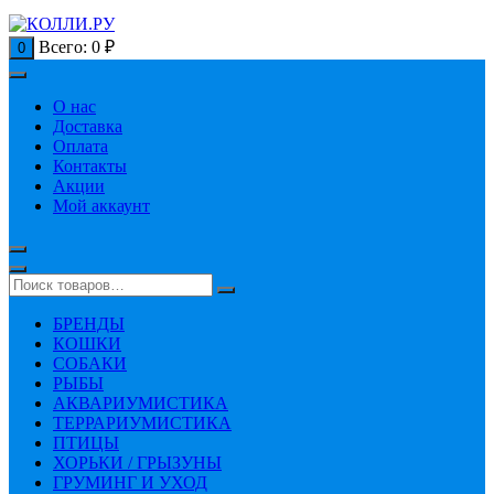
Всего:
0
₽
0
О нас
Доставка
Оплата
Контакты
Акции
Мой аккаунт
БРЕНДЫ
КОШКИ
СОБАКИ
РЫБЫ
АКВАРИУМИСТИКА
ТЕРРАРИУМИСТИКА
ПТИЦЫ
ХОРЬКИ / ГРЫЗУНЫ
ГРУМИНГ И УХОД