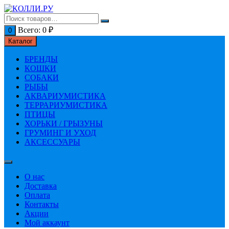
Перейти
к
содержимому
Всего:
0
₽
0
Каталог
БРЕНДЫ
КОШКИ
СОБАКИ
РЫБЫ
АКВАРИУМИСТИКА
ТЕРРАРИУМИСТИКА
ПТИЦЫ
ХОРЬКИ / ГРЫЗУНЫ
ГРУМИНГ И УХОД
АКСЕССУАРЫ
О нас
Доставка
Оплата
Контакты
Акции
Мой аккаунт