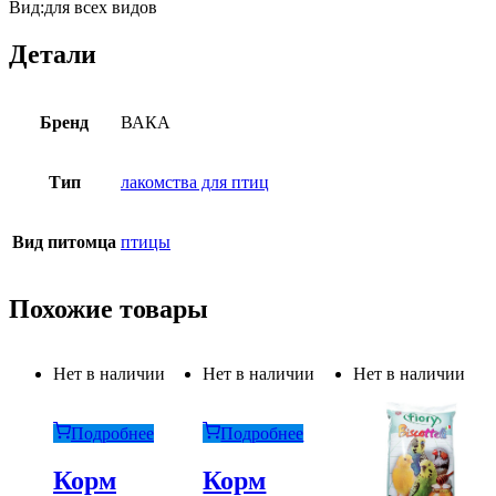
Вид:для всех видов
Детали
Бренд
ВАКА
Тип
лакомства для птиц
Вид питомца
птицы
Похожие товары
Нет в наличии
Нет в наличии
Нет в наличии
Подробнее
Подробнее
Корм
Корм