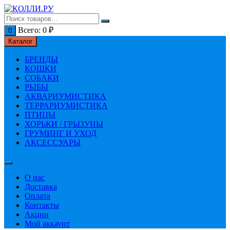
Перейти
к
содержимому
Всего:
0
₽
0
Каталог
БРЕНДЫ
КОШКИ
СОБАКИ
РЫБЫ
АКВАРИУМИСТИКА
ТЕРРАРИУМИСТИКА
ПТИЦЫ
ХОРЬКИ / ГРЫЗУНЫ
ГРУМИНГ И УХОД
АКСЕССУАРЫ
О нас
Доставка
Оплата
Контакты
Акции
Мой аккаунт