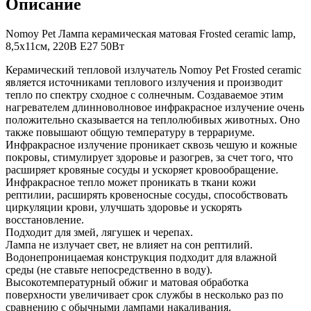
Описание
Nomoy Pet Лампа керамическая матовая Frosted ceramic lamp,
8,5х11см, 220В E27 50Вт
Керамический тепловой излучатель Nomoy Pet Frosted ceramic
является источниками теплового излучения и производит
тепло по спектру сходное с солнечным. Создаваемое этим
нагревателем длинноволновое инфракрасное излучение очень
положительно сказывается на теплолюбивых животных. Оно
также повышают общую температуру в террариуме.
Инфракрасное излучение проникает сквозь чешую и кожные
покровы, стимулирует здоровье и разогрев, за счет того, что
расширяет кровяные сосуды и ускоряет кровообращение.
Инфракрасное тепло может проникать в ткани кожи
рептилии, расширять кровеносные сосуды, способствовать
циркуляции крови, улучшать здоровье и ускорять
восстановление.
Подходит для змей, лягушек и черепах.
Лампа не излучает свет, не влияет на сон рептилий.
Водонепроницаемая конструкция подходит для влажной
среды (не ставьте непосредственно в воду).
Высокотемпературный обжиг и матовая обработка
поверхности увеличивает срок службы в несколько раз по
сравнению с обычными лампами накаливания.