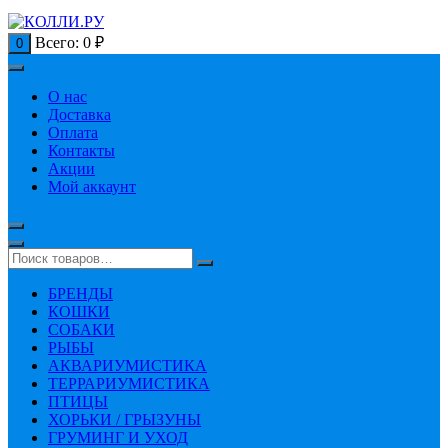
Всего:
0
₽
0
О нас
Доставка
Оплата
Контакты
Акции
Мой аккаунт
БРЕНДЫ
КОШКИ
СОБАКИ
РЫБЫ
АКВАРИУМИСТИКА
ТЕРРАРИУМИСТИКА
ПТИЦЫ
ХОРЬКИ / ГРЫЗУНЫ
ГРУМИНГ И УХОД