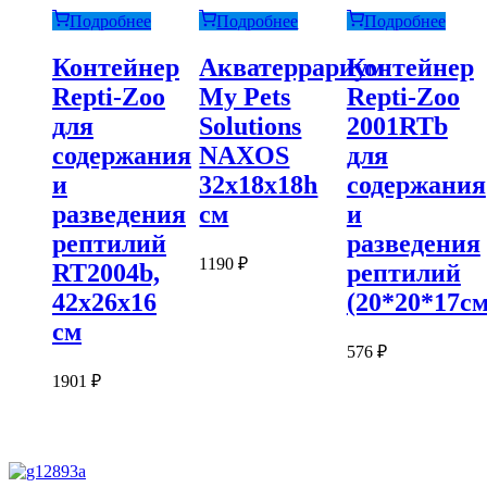
Подробнее
Подробнее
Подробнее
Контейнер
Акватеррариум
Контейнер
Repti-Zoo
My Pets
Repti-Zoo
для
Solutions
2001RTb
содержания
NAXOS
для
и
32x18x18h
содержания
разведения
см
и
рептилий
разведения
1190
₽
RT2004b,
рептилий
42х26х16
(20*20*17см
см
576
₽
1901
₽