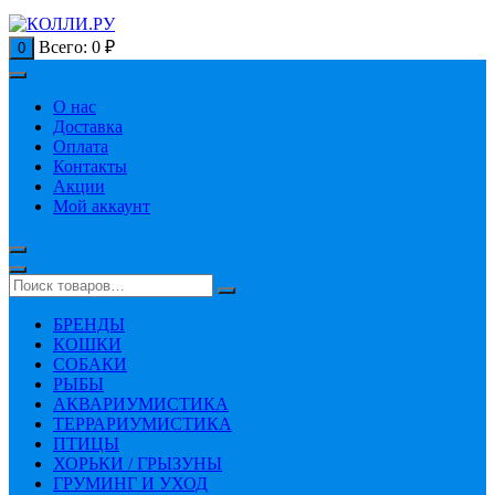
Всего:
0
₽
0
О нас
Доставка
Оплата
Контакты
Акции
Мой аккаунт
БРЕНДЫ
КОШКИ
СОБАКИ
РЫБЫ
АКВАРИУМИСТИКА
ТЕРРАРИУМИСТИКА
ПТИЦЫ
ХОРЬКИ / ГРЫЗУНЫ
ГРУМИНГ И УХОД