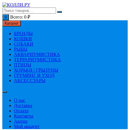
Перейти
к
содержимому
Всего:
0
₽
0
Каталог
БРЕНДЫ
КОШКИ
СОБАКИ
РЫБЫ
АКВАРИУМИСТИКА
ТЕРРАРИУМИСТИКА
ПТИЦЫ
ХОРЬКИ / ГРЫЗУНЫ
ГРУМИНГ И УХОД
АКСЕССУАРЫ
О нас
Доставка
Оплата
Контакты
Акции
Мой аккаунт