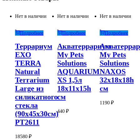
Нет в наличии
Нет в наличии
Нет в наличии
Подробнее
Подробнее
Подробнее
Террариум
Акватеррариум
Акватерра
EXO
My Pets
My Pets
TERRA
Solutions
Solutions
Natural
AQUARIUM
NAXOS
Terrarium
XS 1,5л
32x18x18h
Large из
18x11x15h
см
силикатного
см
1190
₽
стекла
440
₽
(90х45х30см)
PT2611
18580
₽