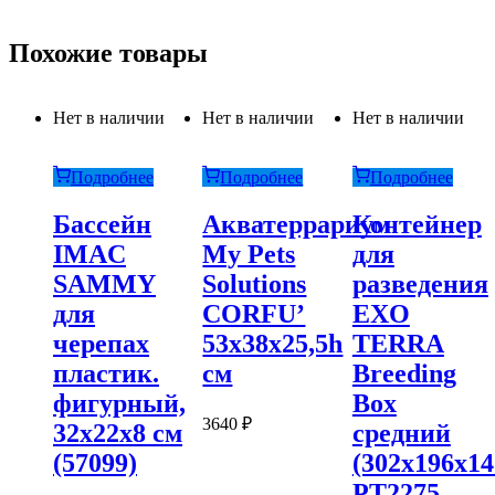
Похожие товары
Нет в наличии
Нет в наличии
Нет в наличии
Подробнее
Подробнее
Подробнее
Бассейн
Акватеррариум
Контейнер
IMAC
My Pets
для
SAMMY
Solutions
разведения
для
CORFU’
EXO
черепах
53x38x25,5h
TERRA
пластик.
см
Breeding
фигурный,
Box
3640
₽
32х22х8 см
средний
(57099)
(302х196х1
PT2275