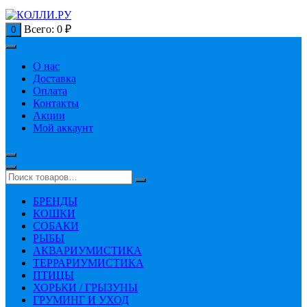
Всего:
0
₽
0
О нас
Доставка
Оплата
Контакты
Акции
Мой аккаунт
БРЕНДЫ
КОШКИ
СОБАКИ
РЫБЫ
АКВАРИУМИСТИКА
ТЕРРАРИУМИСТИКА
ПТИЦЫ
ХОРЬКИ / ГРЫЗУНЫ
ГРУМИНГ И УХОД