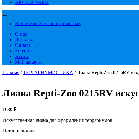
АКСЕССУАРЫ
Войти или Зарегистрироваться
О нас
Доставка
Оплата
Контакты
Акции
Мой аккаунт
Главная
/
ТЕРРАРИУМИСТИКА
/ Лиана Repti-Zoo 0215RV иск
Лиана Repti-Zoo 0215RV искус
1030
₽
Искусственная лиана для оформления террариумов
Нет в наличии