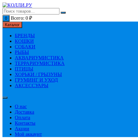
Перейти
к
содержимому
Всего:
0
₽
0
Каталог
БРЕНДЫ
КОШКИ
СОБАКИ
РЫБЫ
АКВАРИУМИСТИКА
ТЕРРАРИУМИСТИКА
ПТИЦЫ
ХОРЬКИ / ГРЫЗУНЫ
ГРУМИНГ И УХОД
АКСЕССУАРЫ
О нас
Доставка
Оплата
Контакты
Акции
Мой аккаунт