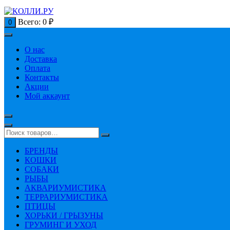
Всего:
0
₽
0
О нас
Доставка
Оплата
Контакты
Акции
Мой аккаунт
БРЕНДЫ
КОШКИ
СОБАКИ
РЫБЫ
АКВАРИУМИСТИКА
ТЕРРАРИУМИСТИКА
ПТИЦЫ
ХОРЬКИ / ГРЫЗУНЫ
ГРУМИНГ И УХОД