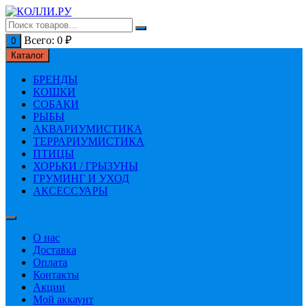
Перейти
к
содержимому
Всего:
0
₽
0
Каталог
БРЕНДЫ
КОШКИ
СОБАКИ
РЫБЫ
АКВАРИУМИСТИКА
ТЕРРАРИУМИСТИКА
ПТИЦЫ
ХОРЬКИ / ГРЫЗУНЫ
ГРУМИНГ И УХОД
АКСЕССУАРЫ
О нас
Доставка
Оплата
Контакты
Акции
Мой аккаунт