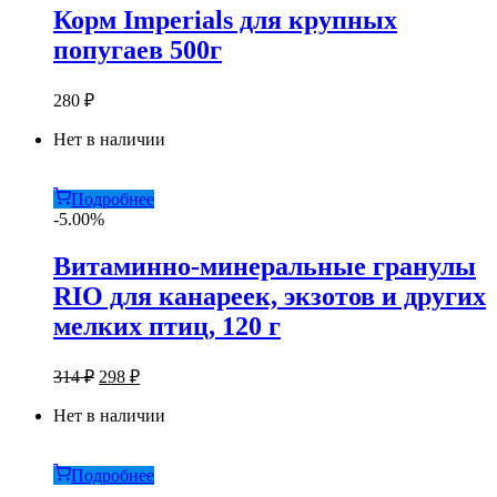
Корм Imperials для крупных
попугаев 500г
280
₽
Нет в наличии
Подробнее
-5.00%
Витаминно-минеральные гранулы
RIO для канареек, экзотов и других
мелких птиц, 120 г
Первоначальная
Текущая
314
₽
298
₽
цена
цена:
составляла
Нет в наличии
298 ₽.
314 ₽.
Подробнее