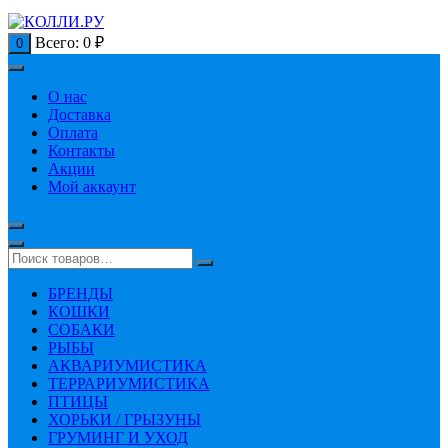
Всего:
0
₽
0
О нас
Доставка
Оплата
Контакты
Акции
Мой аккаунт
БРЕНДЫ
КОШКИ
СОБАКИ
РЫБЫ
АКВАРИУМИСТИКА
ТЕРРАРИУМИСТИКА
ПТИЦЫ
ХОРЬКИ / ГРЫЗУНЫ
ГРУМИНГ И УХОД