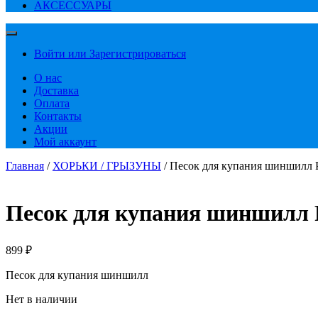
АКСЕССУАРЫ
Войти или Зарегистрироваться
О нас
Доставка
Оплата
Контакты
Акции
Мой аккаунт
Главная
/
ХОРЬКИ / ГРЫЗУНЫ
/ Песок для купания шиншилл Pa
Песок для купания шиншилл P
899
₽
Песок для купания шиншилл
Нет в наличии