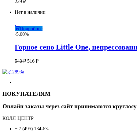
229
₽
Нет в наличии
Подробнее
-5.00%
Горное сено Little One, непрессованн
Первоначальная
Текущая
543
₽
516
₽
цена
цена:
составляла
516 ₽.
543 ₽.
ПОКУПАТЕЛЯМ
Онлайн заказы через сайт принимаются круглосу
КОЛЛ-ЦЕНТР
+ 7 (495) 134-63-..