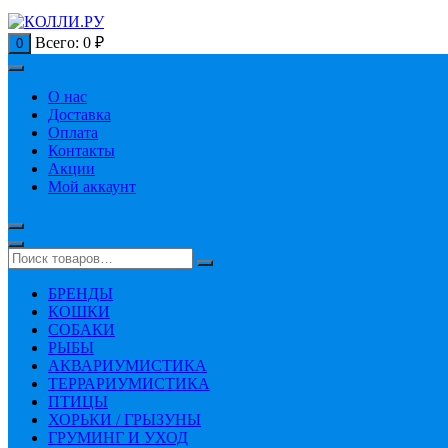
Всего:
0
₽
0
О нас
Доставка
Оплата
Контакты
Акции
Мой аккаунт
БРЕНДЫ
КОШКИ
СОБАКИ
РЫБЫ
АКВАРИУМИСТИКА
ТЕРРАРИУМИСТИКА
ПТИЦЫ
ХОРЬКИ / ГРЫЗУНЫ
ГРУМИНГ И УХОД