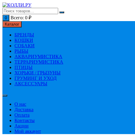
Перейти
к
содержимому
Всего:
0
₽
0
Каталог
БРЕНДЫ
КОШКИ
СОБАКИ
РЫБЫ
АКВАРИУМИСТИКА
ТЕРРАРИУМИСТИКА
ПТИЦЫ
ХОРЬКИ / ГРЫЗУНЫ
ГРУМИНГ И УХОД
АКСЕССУАРЫ
О нас
Доставка
Оплата
Контакты
Акции
Мой аккаунт