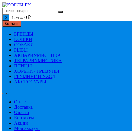
Перейти
к
содержимому
Всего:
0
₽
0
Каталог
БРЕНДЫ
КОШКИ
СОБАКИ
РЫБЫ
АКВАРИУМИСТИКА
ТЕРРАРИУМИСТИКА
ПТИЦЫ
ХОРЬКИ / ГРЫЗУНЫ
ГРУМИНГ И УХОД
АКСЕССУАРЫ
О нас
Доставка
Оплата
Контакты
Акции
Мой аккаунт