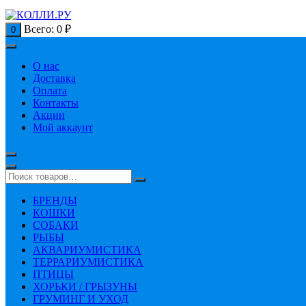
Всего:
0
₽
0
О нас
Доставка
Оплата
Контакты
Акции
Мой аккаунт
БРЕНДЫ
КОШКИ
СОБАКИ
РЫБЫ
АКВАРИУМИСТИКА
ТЕРРАРИУМИСТИКА
ПТИЦЫ
ХОРЬКИ / ГРЫЗУНЫ
ГРУМИНГ И УХОД