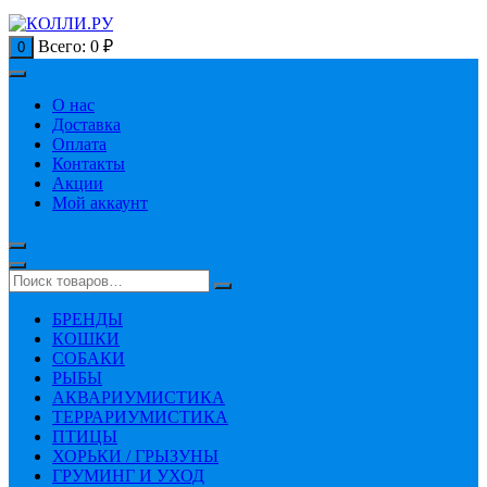
Всего:
0
₽
0
О нас
Доставка
Оплата
Контакты
Акции
Мой аккаунт
БРЕНДЫ
КОШКИ
СОБАКИ
РЫБЫ
АКВАРИУМИСТИКА
ТЕРРАРИУМИСТИКА
ПТИЦЫ
ХОРЬКИ / ГРЫЗУНЫ
ГРУМИНГ И УХОД