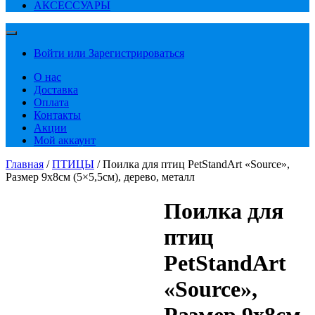
АКСЕССУАРЫ
Войти или Зарегистрироваться
О нас
Доставка
Оплата
Контакты
Акции
Мой аккаунт
Главная
/
ПТИЦЫ
/ Поилка для птиц PetStandArt «Source»,
Размер 9х8см (5×5,5см), дерево, металл
Поилка для
птиц
PetStandArt
«Source»,