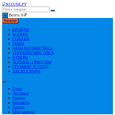
Перейти
к
содержимому
Всего:
0
₽
0
Каталог
БРЕНДЫ
КОШКИ
СОБАКИ
РЫБЫ
АКВАРИУМИСТИКА
ТЕРРАРИУМИСТИКА
ПТИЦЫ
ХОРЬКИ / ГРЫЗУНЫ
ГРУМИНГ И УХОД
АКСЕССУАРЫ
О нас
Доставка
Оплата
Контакты
Акции
Мой аккаунт