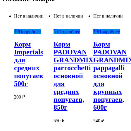
Нет в наличии
Нет в наличии
Нет в наличии
Подробнее
Подробнее
Подробнее
Корм
Корм
Корм
Imperials
PADOVAN
PADOVAN
для
GRANDMIX
GRANDMI
средних
parroсchetti
pappagalli
попугаев
основной
основной
500г
для
для
средних
крупных
200
₽
попугаев,
попугаев,
850г
600г
550
₽
540
₽