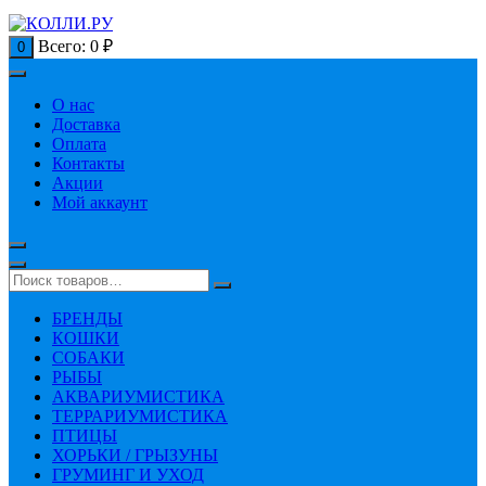
Всего:
0
₽
0
О нас
Доставка
Оплата
Контакты
Акции
Мой аккаунт
БРЕНДЫ
КОШКИ
СОБАКИ
РЫБЫ
АКВАРИУМИСТИКА
ТЕРРАРИУМИСТИКА
ПТИЦЫ
ХОРЬКИ / ГРЫЗУНЫ
ГРУМИНГ И УХОД