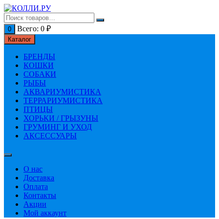
Перейти
к
содержимому
Всего:
0
₽
0
Каталог
БРЕНДЫ
КОШКИ
СОБАКИ
РЫБЫ
АКВАРИУМИСТИКА
ТЕРРАРИУМИСТИКА
ПТИЦЫ
ХОРЬКИ / ГРЫЗУНЫ
ГРУМИНГ И УХОД
АКСЕССУАРЫ
О нас
Доставка
Оплата
Контакты
Акции
Мой аккаунт