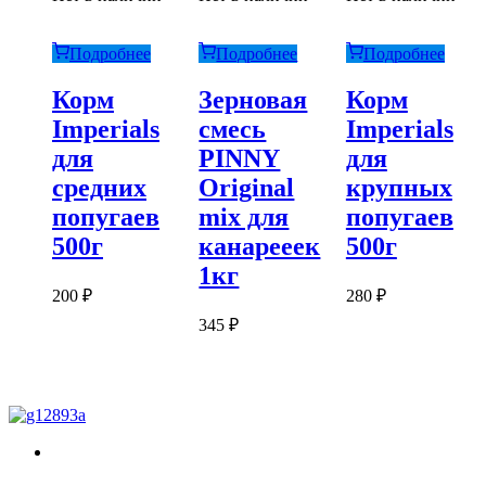
Подробнее
Подробнее
Подробнее
Корм
Зерновая
Корм
Imperials
смесь
Imperials
для
PINNY
для
средних
Original
крупных
попугаев
mix для
попугаев
500г
канарееек
500г
1кг
200
₽
280
₽
345
₽