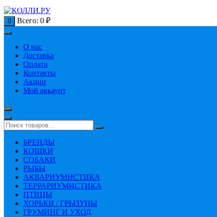
Всего:
0
₽
0
О нас
Доставка
Оплата
Контакты
Акции
Мой аккаунт
БРЕНДЫ
КОШКИ
СОБАКИ
РЫБЫ
АКВАРИУМИСТИКА
ТЕРРАРИУМИСТИКА
ПТИЦЫ
ХОРЬКИ / ГРЫЗУНЫ
ГРУМИНГ И УХОД