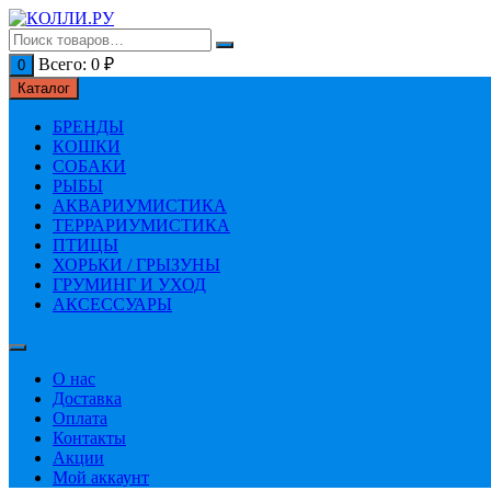
Перейти
к
содержимому
Всего:
0
₽
0
Каталог
БРЕНДЫ
КОШКИ
СОБАКИ
РЫБЫ
АКВАРИУМИСТИКА
ТЕРРАРИУМИСТИКА
ПТИЦЫ
ХОРЬКИ / ГРЫЗУНЫ
ГРУМИНГ И УХОД
АКСЕССУАРЫ
О нас
Доставка
Оплата
Контакты
Акции
Мой аккаунт