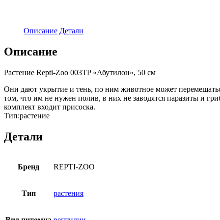
Описание
Детали
Описание
Растение Repti-Zoo 003TP «Абутилон», 50 см
Они дают укрытие и тень, по ним животное может перемещать
том, что им не нужен полив, в них не заводятся паразиты и гр
комплект входит присоска.
Тип:растение
Детали
Бренд
REPTI-ZOO
Тип
растения
Вид питомца
рептилии