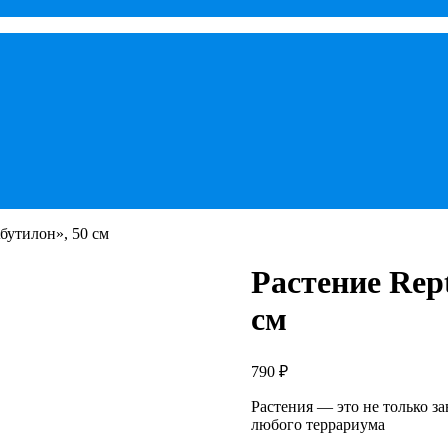
бутилон», 50 см
Растение Rep
см
790
₽
Растения — это не только 
любого террариума