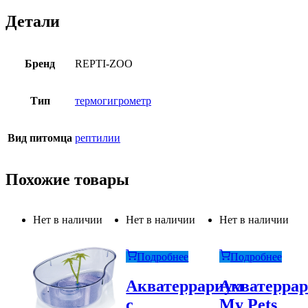
Детали
Бренд
REPTI-ZOO
Тип
термогигрометр
Вид питомца
рептилии
Похожие товары
Нет в наличии
Нет в наличии
Нет в наличии
Подробнее
Подробнее
Акватеррариум
Акватерра
с
My Pets