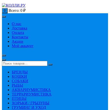
Всего:
0
₽
0
О нас
Доставка
Оплата
Контакты
Акции
Мой аккаунт
БРЕНДЫ
КОШКИ
СОБАКИ
РЫБЫ
АКВАРИУМИСТИКА
ТЕРРАРИУМИСТИКА
ПТИЦЫ
ХОРЬКИ / ГРЫЗУНЫ
ГРУМИНГ И УХОД