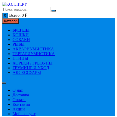
Перейти
к
содержимому
Всего:
0
₽
0
Каталог
БРЕНДЫ
КОШКИ
СОБАКИ
РЫБЫ
АКВАРИУМИСТИКА
ТЕРРАРИУМИСТИКА
ПТИЦЫ
ХОРЬКИ / ГРЫЗУНЫ
ГРУМИНГ И УХОД
АКСЕССУАРЫ
О нас
Доставка
Оплата
Контакты
Акции
Мой аккаунт