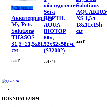
оборудованием
Solutions
Подробнее
Sera
AQUARIU
Акватеррариум
REPTIL
XS 1,5л
My Pets
AQUA
18x11x15h
Solutions
BIOTOP
см
THASOS
80л,
440
₽
31,5×21,5x8h
52x62x58см.
см
(S32002)
640
₽
30174
₽
ПОКУПАТЕЛЯМ