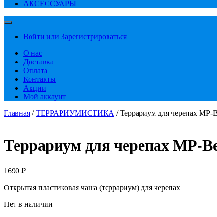
АКСЕССУАРЫ
Войти или Зарегистрироваться
О нас
Доставка
Оплата
Контакты
Акции
Мой аккаунт
Главная
/
ТЕРРАРИУМИСТИКА
/ Террариум для черепах MP-
Террариум для черепах MP-B
1690
₽
Открытая пластиковая чаша (террариум) для черепах
Нет в наличии