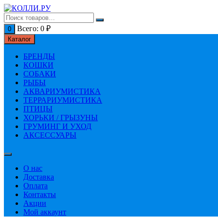
Перейти
к
содержимому
Всего:
0
₽
0
Каталог
БРЕНДЫ
КОШКИ
СОБАКИ
РЫБЫ
АКВАРИУМИСТИКА
ТЕРРАРИУМИСТИКА
ПТИЦЫ
ХОРЬКИ / ГРЫЗУНЫ
ГРУМИНГ И УХОД
АКСЕССУАРЫ
О нас
Доставка
Оплата
Контакты
Акции
Мой аккаунт