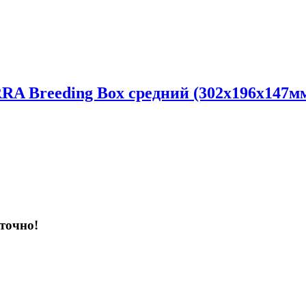
RA Breeding Box средний (302х196х147м
точно!