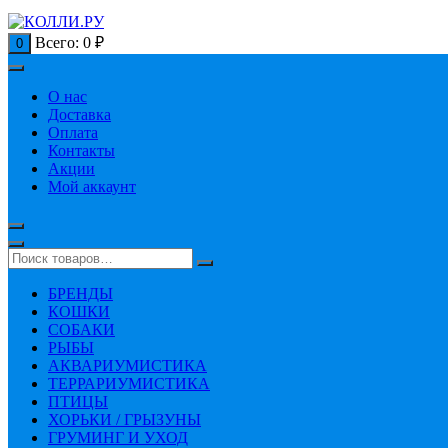
Всего:
0
₽
0
О нас
Доставка
Оплата
Контакты
Акции
Мой аккаунт
БРЕНДЫ
КОШКИ
СОБАКИ
РЫБЫ
АКВАРИУМИСТИКА
ТЕРРАРИУМИСТИКА
ПТИЦЫ
ХОРЬКИ / ГРЫЗУНЫ
ГРУМИНГ И УХОД