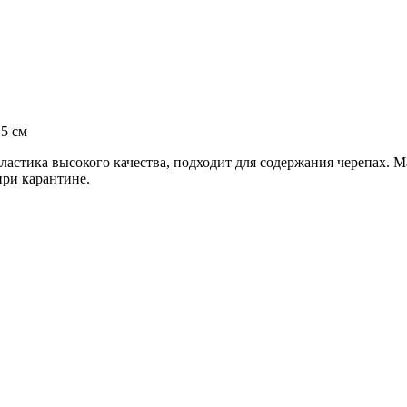
5 cм
стика высокого качества, подходит для содержания черепах. Ма
при карантине.