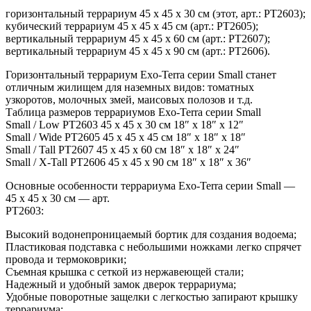
горизонтальный террариум 45 x 45 x 30 см (этот, арт.: PT2603);
кубический террариум 45 x 45 x 45 см (арт.: PT2605);
вертикальный террариум 45 x 45 x 60 см (арт.: PT2607);
вертикальный террариум 45 x 45 x 90 см (арт.: PT2606).
Горизонтальный террариум Exo-Terra серии Small станет
отличным жилищем для наземных видов: томатных
узкоротов, молочных змей, маисовых полозов и т.д.
Таблица размеров террариумов Exo-Terra серии Small
Small / Low PT2603 45 x 45 x 30 см 18″ x 18″ x 12″
Small / Wide PT2605 45 x 45 x 45 см 18″ x 18″ x 18″
Small / Tall PT2607 45 x 45 x 60 см 18″ x 18″ x 24″
Small / X-Tall PT2606 45 x 45 x 90 см 18″ x 18″ x 36″
Основные особенности террариума Exo-Terra серии Small —
45 x 45 x 30 см — арт.
PT2603:
Высокий водонепроницаемый бортик для создания водоема;
Пластиковая подставка с небольшими ножками легко спрячет
провода и термоковрики;
Съемная крышка с сеткой из нержавеющей стали;
Надежный и удобный замок дверок террариума;
Удобные поворотные защелки с легкостью запирают крышку
террариума;