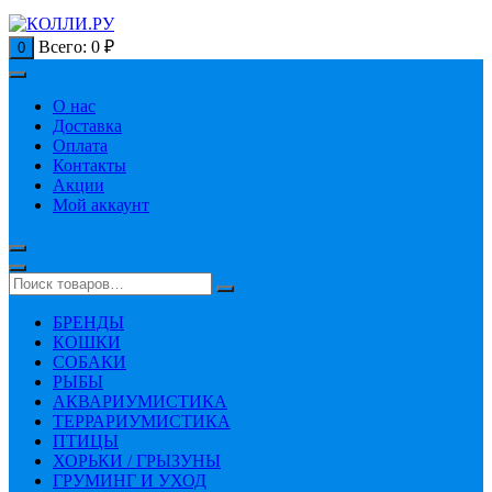
Всего:
0
₽
0
О нас
Доставка
Оплата
Контакты
Акции
Мой аккаунт
БРЕНДЫ
КОШКИ
СОБАКИ
РЫБЫ
АКВАРИУМИСТИКА
ТЕРРАРИУМИСТИКА
ПТИЦЫ
ХОРЬКИ / ГРЫЗУНЫ
ГРУМИНГ И УХОД