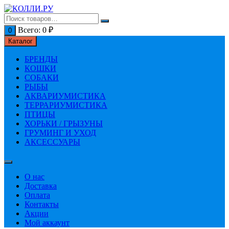
Перейти
к
содержимому
Всего:
0
₽
0
Каталог
БРЕНДЫ
КОШКИ
СОБАКИ
РЫБЫ
АКВАРИУМИСТИКА
ТЕРРАРИУМИСТИКА
ПТИЦЫ
ХОРЬКИ / ГРЫЗУНЫ
ГРУМИНГ И УХОД
АКСЕССУАРЫ
О нас
Доставка
Оплата
Контакты
Акции
Мой аккаунт