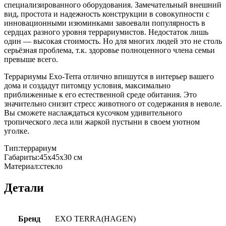
специализированного оборудования. Замечательный внешний
вид, простота и надежность конструкции в совокупности с
инновационными изюминками завоевали популярность в
сердцах разного уровня террариумистов. Недостаток лишь
один — высокая стоимость. Но для многих людей это не столь
серьёзная проблема, т.к. здоровье полноценного члена семьи
превыше всего.
Террариумы Exo-Terra отлично впишутся в интерьер вашего
дома и создадут питомцу условия, максимально
приближенные к его естественной среде обитания. Это
значительно снизит стресс животного от содержания в неволе.
Вы сможете наслаждаться кусочком удивительного
тропического леса или жаркой пустыни в своем уютном
уголке.
Тип:террариум
Габариты:45х45х30 см
Материал:стекло
Детали
Бренд
EXO TERRA(HAGEN)