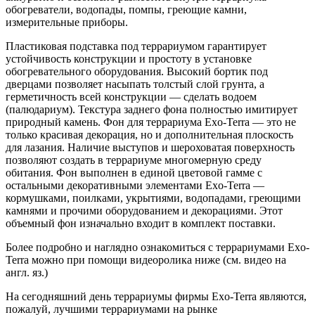
обогреватели, водопады, помпы, греющие камни,
измерительные приборы.
Пластиковая подставка под террариумом гарантирует
устойчивость конструкции и простоту в установке
обогревательного оборудования. Высокий бортик под
дверцами позволяет насыпать толстый слой грунта, а
герметичность всей конструкции — сделать водоем
(палюдариум). Текстура заднего фона полностью имитирует
природный камень. Фон для террариума Exo-Terra — это не
только красивая декорация, но и дополнительная плоскость
для лазания. Наличие выступов и шероховатая поверхность
позволяют создать в террариуме многомерную среду
обитания. Фон выполнен в единой цветовой гамме с
остальными декоративными элементами Exo-Terra —
кормушками, поилками, укрытиями, водопадами, греющими
камнями и прочими оборудованием и декорациями. Этот
объемный фон изначально входит в комплект поставки.
Более подробно и наглядно ознакомиться с террариумами Exo-
Terra можно при помощи видеоролика ниже (см. видео на
англ. яз.)
На сегодняшний день террариумы фирмы Exo-Terra являются,
пожалуй, лучшими террариумами на рынке