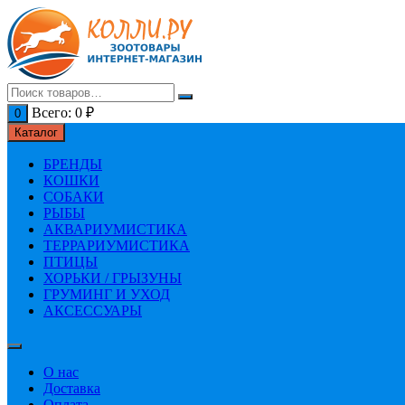
Перейти
к
содержимому
Всего:
0
₽
0
Каталог
БРЕНДЫ
КОШКИ
СОБАКИ
РЫБЫ
АКВАРИУМИСТИКА
ТЕРРАРИУМИСТИКА
ПТИЦЫ
ХОРЬКИ / ГРЫЗУНЫ
ГРУМИНГ И УХОД
АКСЕССУАРЫ
О нас
Доставка
Оплата