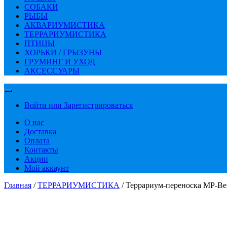
СОБАКИ
РЫБЫ
АКВАРИУМИСТИКА
ТЕРРАРИУМИСТИКА
ПТИЦЫ
ХОРЬКИ / ГРЫЗУНЫ
ГРУМИНГ И УХОД
АКСЕССУАРЫ
Войти или Зарегистрироваться
О нас
Доставка
Оплата
Контакты
Акции
Мой аккаунт
Главная
/
ТЕРРАРИУМИСТИКА
/ Террариум-переноска MP-Be