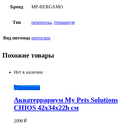
Бренд
MP-BERGAMO
Тип
переноска
,
террариум
Вид питомца
рептилии
Похожие товары
Нет в наличии
Подробнее
Акватеррариум My Pets Solutions
CHIOS 42x34x22h см
2090
₽