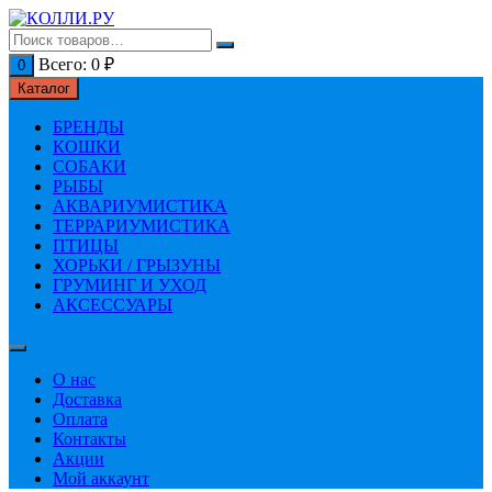
Перейти
к
содержимому
Всего:
0
₽
0
Каталог
БРЕНДЫ
КОШКИ
СОБАКИ
РЫБЫ
АКВАРИУМИСТИКА
ТЕРРАРИУМИСТИКА
ПТИЦЫ
ХОРЬКИ / ГРЫЗУНЫ
ГРУМИНГ И УХОД
АКСЕССУАРЫ
О нас
Доставка
Оплата
Контакты
Акции
Мой аккаунт