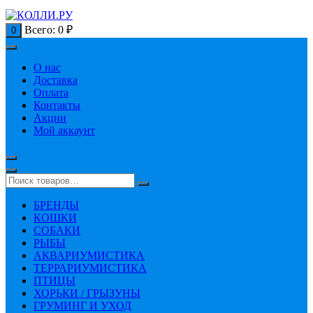
Всего:
0
₽
0
О нас
Доставка
Оплата
Контакты
Акции
Мой аккаунт
БРЕНДЫ
КОШКИ
СОБАКИ
РЫБЫ
АКВАРИУМИСТИКА
ТЕРРАРИУМИСТИКА
ПТИЦЫ
ХОРЬКИ / ГРЫЗУНЫ
ГРУМИНГ И УХОД