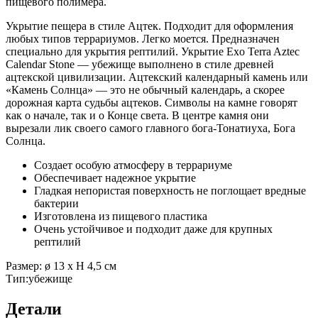
пищевого полимера.
Укрытие пещера в стиле Ацтек. Подходит для оформления
любых типов террариумов. Легко моется. Предназначен
специально для укрытия рептилий. Укрытие Exo Terra Aztec
Calendar Stone — убежище выполнено в стиле древней
ацтекской цивилизации. Ацтекский календарный камень или
«Камень Солнца» — это не обычный календарь, а скорее
дорожная карта судьбы ацтеков. Символы на камне говорят
как о начале, так и о Конце света. В центре камня они
вырезали лик своего самого главного бога-Тонатиуха, Бога
Солнца.
Создает особую атмосферу в террариуме
​Обеспечивает надежное укрытие
Гладкая непористая поверхность не поглощает вредные
бактерии
Изготовлена из пищевого пластика
Очень устойчивое и подходит даже для крупных
рептилий
Размер: ø 13 х H 4,5 см
Тип:убежище
Детали