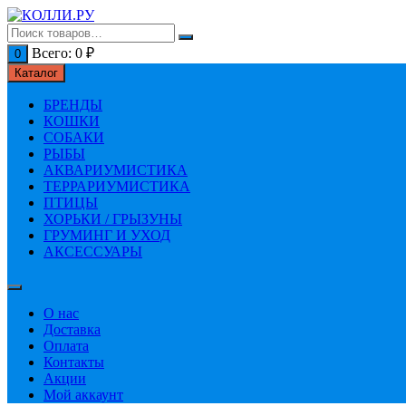
Перейти
к
содержимому
Всего:
0
₽
0
Каталог
БРЕНДЫ
КОШКИ
СОБАКИ
РЫБЫ
АКВАРИУМИСТИКА
ТЕРРАРИУМИСТИКА
ПТИЦЫ
ХОРЬКИ / ГРЫЗУНЫ
ГРУМИНГ И УХОД
АКСЕССУАРЫ
О нас
Доставка
Оплата
Контакты
Акции
Мой аккаунт