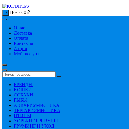
Всего:
0
₽
0
О нас
Доставка
Оплата
Контакты
Акции
Мой аккаунт
БРЕНДЫ
КОШКИ
СОБАКИ
РЫБЫ
АКВАРИУМИСТИКА
ТЕРРАРИУМИСТИКА
ПТИЦЫ
ХОРЬКИ / ГРЫЗУНЫ
ГРУМИНГ И УХОД