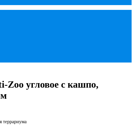
i-Zoo угловое с кашпо,
мм
я террариума